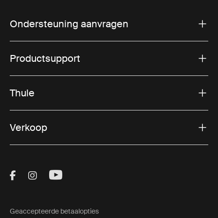
Ondersteuning aanvragen
Productsupport
Thule
Verkoop
Visit Thule on Facebook (external link)
Visit Thule on Instagram (external link)
Visit Thule on Youtube (external lin
Geaccepteerde betaalopties