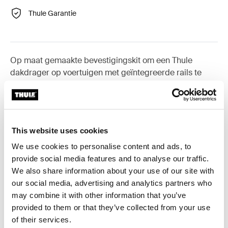
Thule Garantie
Op maat gemaakte bevestigingskit om een Thule
dakdrager op voertuigen met geïntegreerde rails te
monteren.
This website uses cookies
We use cookies to personalise content and ads, to
Alle eigenschappen
Toggle features
provide social media features and to analyse our traffic.
We also share information about your use of our site with
Technische specificaties
Toggle techspec
our social media, advertising and analytics partners who
may combine it with other information that you’ve
Instructies
Toggle guides and instructions
provided to them or that they’ve collected from your use
of their services.