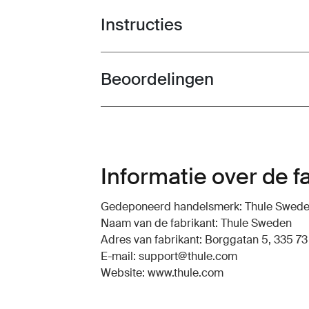
Instructies
Toggle guides and instructions
Beoordelingen
Toggle overview
Informatie over de f
Gedeponeerd handelsmerk: Thule Swed
Naam van de fabrikant: Thule Sweden
Adres van fabrikant: Borggatan 5, 335 73
E-mail: support@thule.com
Website: www.thule.com