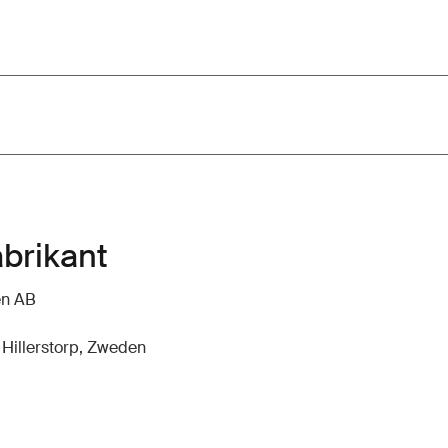
abrikant
en AB
 Hillerstorp, Zweden