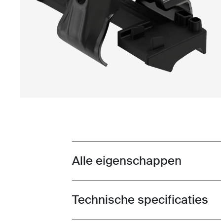
Alle eigenschappen
Toggle features
Technische specificaties
Toggle techspec