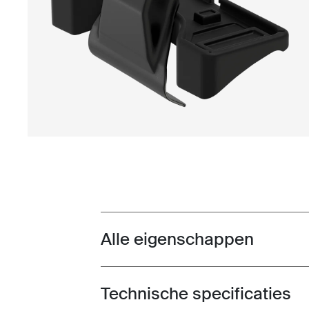
Alle eigenschappen
Toggle features
Technische specificaties
Toggle techspec