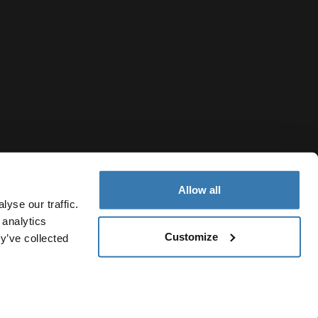
Allow all
yse our traffic.
 analytics
Customize
y’ve collected
Netherlands
ing
Cookiebeleid
Cookie-instellingen
Current market/Switc