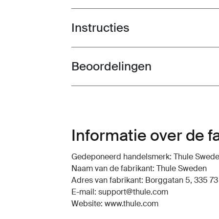
Instructies
Toggle guides and instructions
Beoordelingen
Toggle overview
Informatie over de f
Gedeponeerd handelsmerk: Thule Swed
Naam van de fabrikant: Thule Sweden
Adres van fabrikant: Borggatan 5, 335 73
E-mail: support@thule.com
Website: www.thule.com