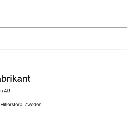
abrikant
en AB
 Hillerstorp, Zweden