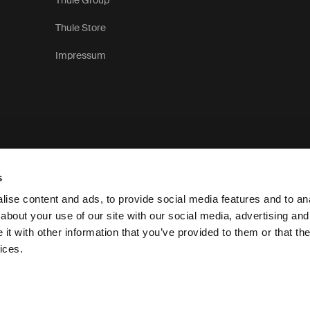
Thule Group
Thule Store
Impressum
s
ise content and ads, to provide social media features and to anal
about your use of our site with our social media, advertising and
t with other information that you’ve provided to them or that the
Privacykennisgev
ices.