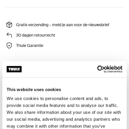
Gratis verzending – meld je aan voor de nieuwsbrief
30 dagen retourrecht
Thule Garantie
Dekselbescherming om de koffer tijdens opslag te
beschermen tegen krassen en stof.
This website uses cookies
We use cookies to personalise content and ads, to
provide social media features and to analyse our traffic.
We also share information about your use of our site with
Alle eigenschappen
Toggle features
our social media, advertising and analytics partners who
may combine it with other information that you’ve