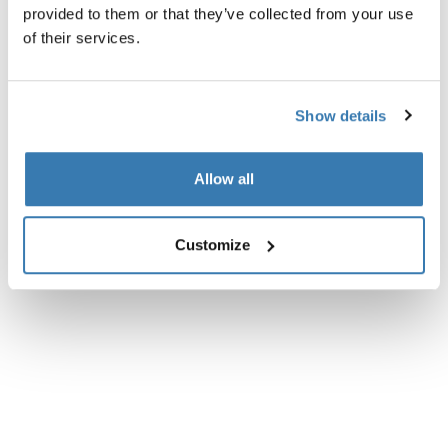
Technische specificaties
Toggle techspec
provided to them or that they’ve collected from your use
of their services.
Instructies
Toggle guides and instructions
Show details
Beoordelingen
Toggle overview
Allow all
Customize