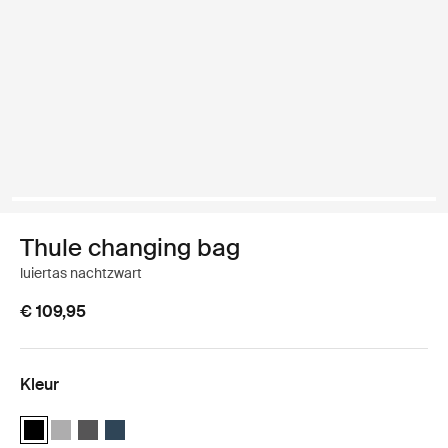
Thule changing bag
luiertas nachtzwart
€ 109,95
Kleur
Thule changing bag Middernachtzwart (selected)
Thule changing bag Gray Melange
Thule changing bag Shadow Gray
Thule changing bag Navy Blue