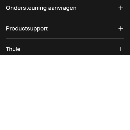
Ondersteuning aanvragen
Productsupport
Thule
Verkoop
Visit Thule on Facebook (external link)
Visit Thule on Instagram (external link)
Visit Thule on Youtube (external lin
Geaccepteerde betaalopties