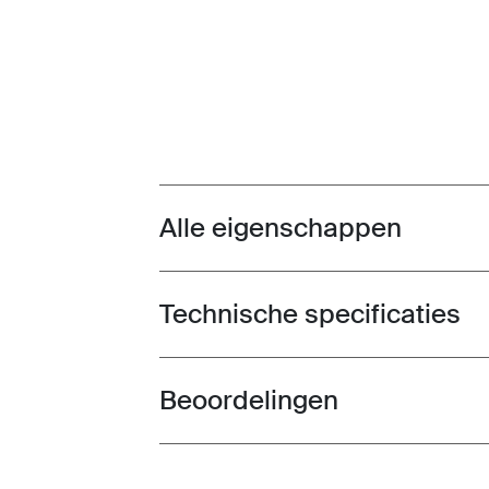
Alle eigenschappen
Toggle features
Technische specificaties
Toggle techspec
Beoordelingen
Toggle overview