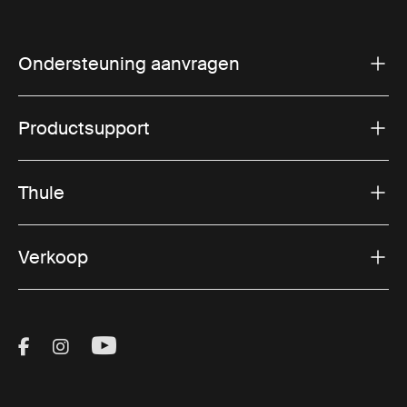
Ondersteuning aanvragen
Productsupport
Thule
Verkoop
Visit Thule on Facebook (external link)
Visit Thule on Instagram (external link)
Visit Thule on Youtube (external lin