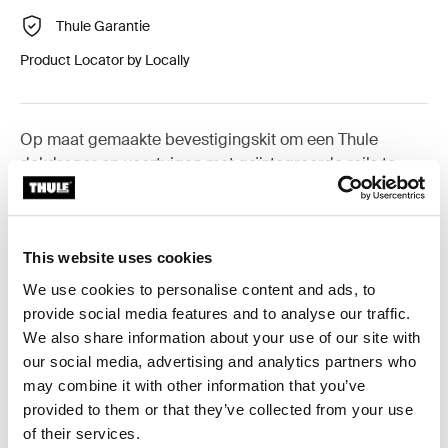
Thule Garantie
Product Locator by Locally
Op maat gemaakte bevestigingskit om een Thule
dakdrager op voertuigen met geïntegreerde rails te
monteren.
This website uses cookies
We use cookies to personalise content and ads, to
Alle eigenschappen
Toggle features
provide social media features and to analyse our traffic.
We also share information about your use of our site with
our social media, advertising and analytics partners who
Technische specificaties
Toggle techspec
may combine it with other information that you’ve
provided to them or that they’ve collected from your use
Instructies
Toggle guides and instructions
of their services.