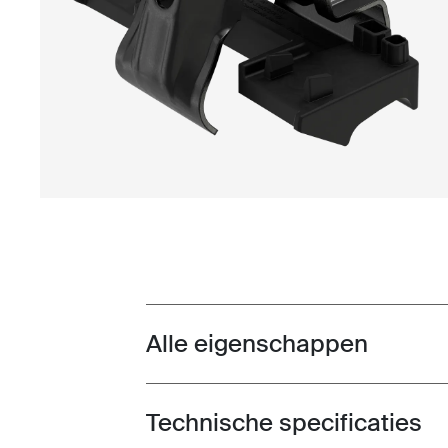
Alle eigenschappen
Toggle features
Technische specificaties
Toggle techspec