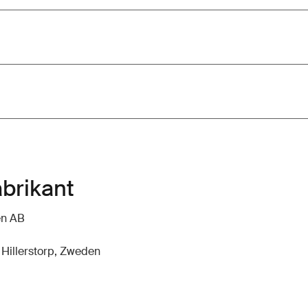
abrikant
en AB
 Hillerstorp, Zweden