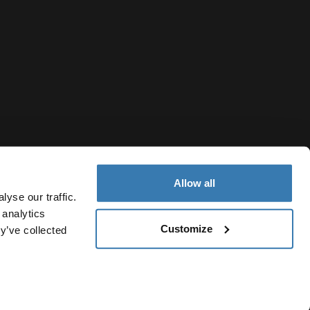
Allow all
yse our traffic.
 analytics
Customize
y’ve collected
Belgium
sgeving
Cookiebeleid
Cookie-instellingen
Current market/S