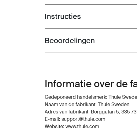
Instructies
Toggle guides and instructions
Beoordelingen
Toggle overview
Informatie over de f
Gedeponeerd handelsmerk: Thule Swed
Naam van de fabrikant: Thule Sweden
Adres van fabrikant: Borggatan 5, 335 73
E-mail: support@thule.com
Website: www.thule.com