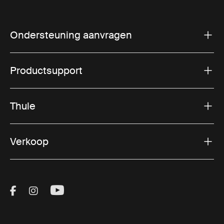
Ondersteuning aanvragen
Productsupport
Thule
Verkoop
Visit Thule on Facebook (external link)
Visit Thule on Instagram (external link)
Visit Thule on Youtube (external lin