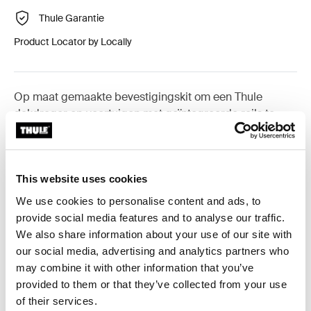
Thule Garantie
Product Locator by Locally
Op maat gemaakte bevestigingskit om een Thule
dakdrager op voertuigen met geïntegreerde rails te
monteren.
This website uses cookies
We use cookies to personalise content and ads, to
Alle eigenschappen
Toggle features
provide social media features and to analyse our traffic.
We also share information about your use of our site with
our social media, advertising and analytics partners who
Technische specificaties
Toggle techspec
may combine it with other information that you’ve
provided to them or that they’ve collected from your use
Instructies
Toggle guides and instructions
of their services.