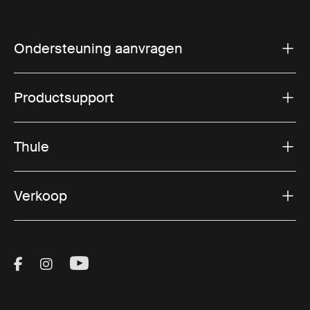
Ondersteuning aanvragen
Productsupport
Thule
Verkoop
Visit Thule on Facebook (external link)
Visit Thule on Instagram (external link)
Visit Thule on Youtube (external lin