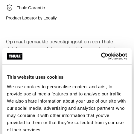
Thule Garantie
Product Locator by Locally
Op maat gemaakte bevestigingskit om een Thule
dakdrager op voertuigen met geïntegreerde rails te
monteren.
This website uses cookies
We use cookies to personalise content and ads, to
Alle eigenschappen
Toggle features
provide social media features and to analyse our traffic.
We also share information about your use of our site with
our social media, advertising and analytics partners who
Technische specificaties
Toggle techspec
may combine it with other information that you’ve
provided to them or that they’ve collected from your use
Instructies
Toggle guides and instructions
of their services.