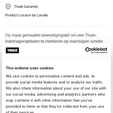
Thule Garantie
Product Locator by Locally
Op maat gemaakte bevestigingskit om een Thule-
dakdragersysteem te monteren op voertuigen zonder
bestaande bevestigingspunten voor dakdragers, of
voor originele fabrieksdragers.
This website uses cookies
We use cookies to personalise content and ads, to
provide social media features and to analyse our traffic.
Alle eigenschappen
Toggle features
We also share information about your use of our site with
our social media, advertising and analytics partners who
Technische specificaties
Toggle techspec
may combine it with other information that you’ve
provided to them or that they’ve collected from your use
of their services.