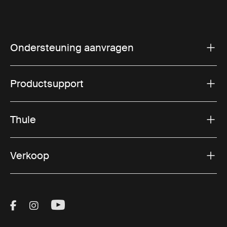
Ondersteuning aanvragen
Productsupport
Thule
Verkoop
Visit Thule on Facebook (external link)
Visit Thule on Instagram (external link)
Visit Thule on Youtube (external lin