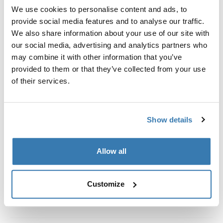
We use cookies to personalise content and ads, to
Thule Omnistor 6300/6200/9200のオーニングにThule
provide social media features and to analyse our traffic.
オーニングテントを取り付けるためのプロファイル。
We also share information about your use of our site with
our social media, advertising and analytics partners who
may combine it with other information that you’ve
provided to them or that they’ve collected from your use
of their services.
すべての機能
Toggle features
Show details
技術仕様
Toggle techspec
Allow all
取扱説明書
Toggle guides and instructions
Customize