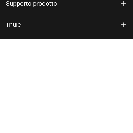
Supporto prodotto
Thule
Vendite
Visit Thule on Facebook (external link)
Visit Thule on Instagram (external link)
Visit Thule on Youtube (external lin
Opzioni di pagamento accettate
Informativa sulla privacy