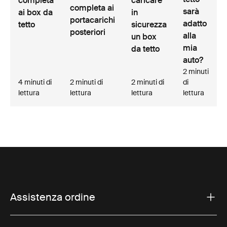
completa
caricare
completa ai
sarà
ai box da
in
portacarichi
adatto
tetto
sicurezza
posteriori
alla
un box
mia
da tetto
auto?
2 minuti
4 minuti di
2 minuti di
2 minuti di
di
lettura
lettura
lettura
lettura
Assistenza ordine