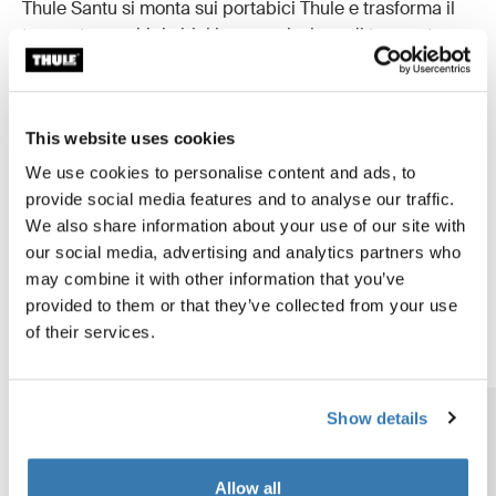
Thule Santu si monta sui portabici Thule e trasforma il
tuo portapacchi da bici in una soluzione di trasporto
multiuso, permettendo il trasporto simultaneo di una
bici e di un box. Grazie alle sue funzionalità intelligenti,
garantisce uno stoccaggio pratico e un montaggio
This website uses cookies
semplice.
We use cookies to personalise content and ads, to
Thule Onto 2
provide social media features and to analyse our traffic.
Thule Onto 2 è un portapacchi con struttura morbida
We also share information about your use of our site with
progettato per l'accessibilità e lo stoccaggio
our social media, advertising and analytics partners who
intelligente. Con caratteristiche come l'apertura
may combine it with other information that you’ve
parziale e una struttura leggera e pieghevole, offre sia
provided to them or that they’ve collected from your use
un'ottima accessibilità che uno stoccaggio pratico.
of their services.
Show details
Allow all