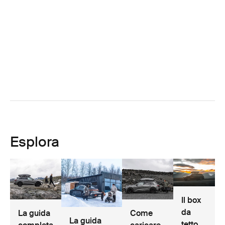
Esplora
Il box
da
La guida
Come
La guida
tetto