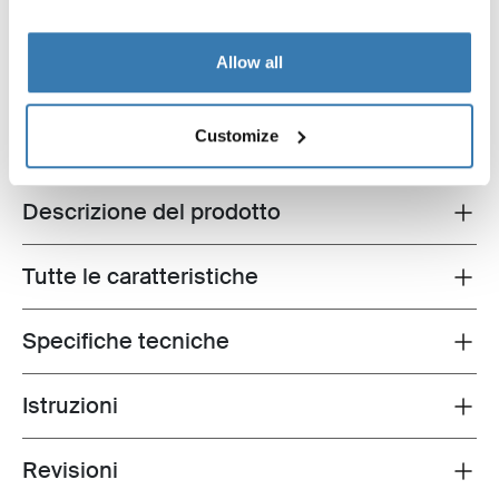
Thule Arcos box + Thule Arcos
platform
Allow all
1.384,90 €
Customize
Descrizione del prodotto
Toggle overview
Tutte le caratteristiche
Toggle features
Specifiche tecniche
Toggle techspec
Istruzioni
Toggle guides and instructions
Revisioni
Toggle overview