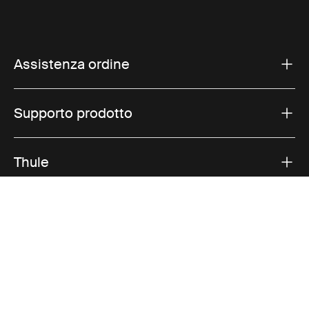
Assistenza ordine
Supporto prodotto
Thule
Vendite
Visit Thule on Facebook (external link)
Visit Thule on Instagram (external link)
Visit Thule on Youtube (external lin