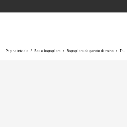
Pagina iniziale
/
Box e bagagliera
/
Bagagliere da gancio di traino
/
Thul