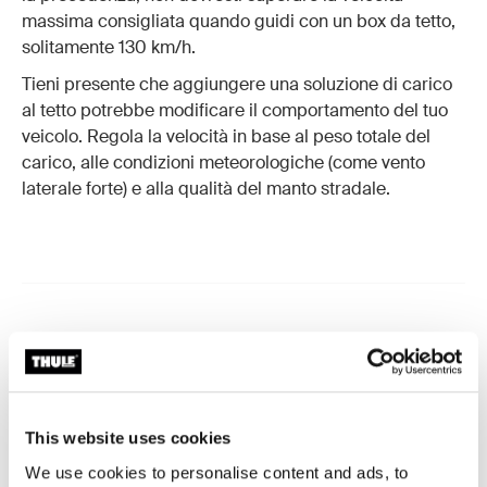
massima consigliata quando guidi con un box da tetto,
solitamente 130 km/h.
Tieni presente che aggiungere una soluzione di carico
al tetto potrebbe modificare il comportamento del tuo
veicolo. Regola la velocità in base al peso totale del
carico, alle condizioni meteorologiche (come vento
laterale forte) e alla qualità del manto stradale.
Buono a sapersi
Un box da tetto è un ottimo investimento che ti
accompagnerà a lungo se curato nel modo giusto. Ecco
This website uses cookies
alcuni consigli e buone pratiche da tenere a mente.
We use cookies to personalise content and ads, to