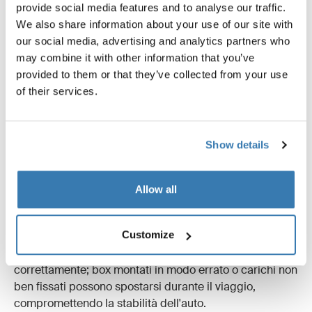
provide social media features and to analyse our traffic.
Attenzione all'altezza
We also share information about your use of our site with
our social media, advertising and analytics partners who
Tieni presente che un box da tetto può aumentare
may combine it with other information that you’ve
l'altezza totale del tuo veicolo. Verifica sempre l'altezza
provided to them or that they’ve collected from your use
libera e presta particolare attenzione quando entri in
of their services.
parcheggi coperti, autolavaggi o passi sotto rami bassi.
Montaggio
Show details
Il box da tetto deve essere montato con la parte
anteriore rivolta nella direzione di marcia e posizionato
Allow all
parallelamente alla linea della strada. Questo previene
le "forze di sollevamento" e le vibrazioni inutili che
possono influire sull'aerodinamica e sulla sicurezza.
Customize
Assicurati sempre che il carico sia fissato
correttamente; box montati in modo errato o carichi non
ben fissati possono spostarsi durante il viaggio,
compromettendo la stabilità dell'auto.