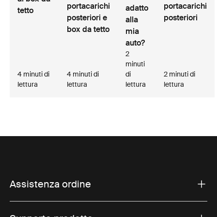
portacarichi
portacarichi
adatto
tetto
posteriori e
posteriori
alla
box da tetto
mia
auto?
2
minuti
4 minuti di
4 minuti di
di
2 minuti di
lettura
lettura
lettura
lettura
Assistenza ordine