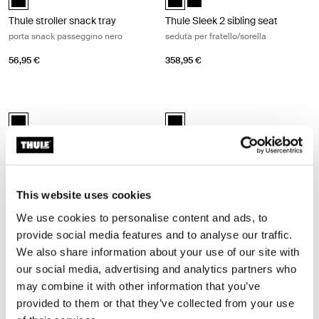
Thule stroller snack tray
Thule Sleek 2 sibling seat
porta snack passeggino nero
seduta per fratello/sorella
56,95 €
358,95 €
Thule Sleek adapter kit kit adattatore nero Black
Thule Sleek mesh cover copertura in
Thule Sleek adapter kit Nero (selected)
Thule Sleek mesh cover Nero (sel
Thule Sleek adapter kit
Thule Sleek mesh cover
kit adattatore nero
copertura in tessuto a rete nero
51,95 €
46,95 €
This website uses cookies
We use cookies to personalise content and ads, to
Thule Sleek rain cover copertura antipioggia nera Black
Thule bottle cage supporto per borr
provide social media features and to analyse our traffic.
Thule Sleek rain cover Nero (selected)
Thule bottle cage Nero (selected)
We also share information about your use of our site with
Thule Sleek rain cover
Thule bottle cage
our social media, advertising and analytics partners who
copertura antipioggia nera
supporto per borraccia
may combine it with other information that you’ve
provided to them or that they’ve collected from your use
61,95 €
31,95 €