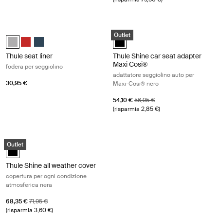
Thule seat liner fodera per seggiolino Gray melange
Thule Shine car seat adapter Maxi C
Outlet
Thule seat liner Gray Melange (selected)
Thule seat liner Energy Red
Thule seat liner Navy Blue
Thule Shine car seat adapter Maxi
Thule seat liner
Thule Shine car seat adapter
Maxi Cosi®
fodera per seggiolino
adattatore seggiolino auto per
30,95 €
Maxi-Cosi® nero
Prezzo di vendita
Prezzo originale
54,10 €
56,95 €
(risparmia 2,85 €)
Thule Shine all weather cover copertura per ogni condizione atmosferi
Outlet
Thule Shine all weather cover Nero (selected)
Thule Shine all weather cover
copertura per ogni condizione
atmosferica nera
Prezzo di vendita
Prezzo originale
68,35 €
71,95 €
(risparmia 3,60 €)