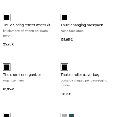
Thule Spring reflect wheel kit kit elementi riflettenti per ruote nero Silver
Thule changing backpack zaino fasc
Thule Spring reflect wheel kit Nero (selected)
Thule changing backpack Nero (s
Thule Spring reflect wheel kit
Thule changing backpack
kit elementi riflettenti per ruote
zaino fasciatoio
nero
153,95 €
25,95 €
Thule stroller organizer organizer nero Black
Thule stroller travel bag borsa da v
Thule stroller organizer Nero (selected)
Thule stroller travel bag Nero (sel
Thule stroller organizer
Thule stroller travel bag
organizer nero
borsa da viaggio per passeggino
media
61,95 €
81,95 €
Thule stroller travel bag borsa da viaggio per passeggino grande Black
Thule stroller seat liner fodera per
Thule stroller travel bag Nero (selected)
Thule stroller seat liner Gray Mel
Thule stroller seat liner verd