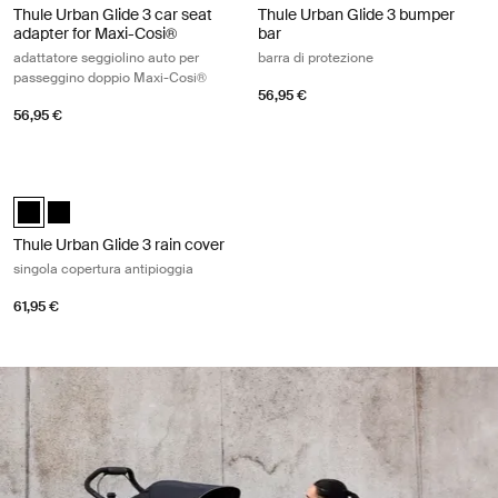
Thule Urban Glide 3 car seat
Thule Urban Glide 3 bumper
adapter for Maxi-Cosi®
bar
adattatore seggiolino auto per
barra di protezione
passeggino doppio Maxi-Cosi®
56,95 €
56,95 €
Thule Urban Glide 3 rain cover singola copertura antipioggia Black
Thule Urban Glide 3 rain cover Nero (selected)
Thule Urban Glide 3 rain cover Nero
Thule Urban Glide 3 rain cover
singola copertura antipioggia
61,95 €