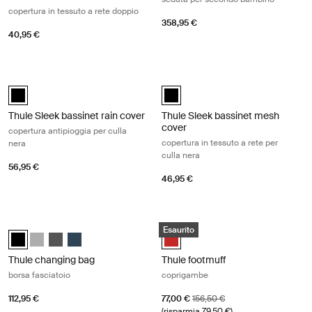
copertura in tessuto a rete doppio
358,95 €
40,95 €
Thule Sleek bassinet rain cover copertura antipioggia per culla nera Bl
Thule Sleek bassinet mesh cover cope
Thule Sleek bassinet rain cover Nero (selected)
Thule Sleek bassinet mesh cover 
Thule Sleek bassinet rain cover
Thule Sleek bassinet mesh
cover
copertura antipioggia per culla
copertura in tessuto a rete per
nera
culla nera
56,95 €
46,95 €
Thule changing bag borsa fasciatoio Midnight black
Thule footmuff coprigambe Energy 
Esaurito
Thule changing bag Nero mezzanotte (selected)
Thule changing bag Gray Melange
Thule changing bag Shadow Gray
Thule changing bag Navy Blue
Thule footmuff Energy Red (selec
Thule changing bag
Thule footmuff
borsa fasciatoio
coprigambe
Prezzo di vendita
Prezzo originale
112,95 €
77,00 €
156,50 €
(risparmia 79,50 €)