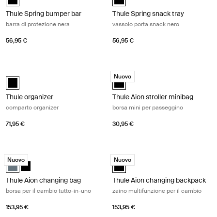
Thule Spring bumper bar
Thule Spring snack tray
barra di protezione nera
vassoio porta snack nero
56,95 €
56,95 €
Thule organizer comparto organizer Black
Thule Aion stroller minibag borsa mi
Nuovo
Thule organizer Nero (selected)
Thule Aion stroller minibag Nero (
Thule organizer
Thule Aion stroller minibag
comparto organizer
borsa mini per passeggino
71,95 €
30,95 €
Thule Aion changing bag borsa per il cambio tutto-in-uno Dark slate
Thule Aion changing backpack zaino 
Nuovo
Nuovo
Thule Aion changing bag Ardesia scura (selected)
Thule Aion changing bag Nero
Thule Aion changing backpack Ner
Thule Aion changing bag
Thule Aion changing backpack
borsa per il cambio tutto-in-uno
zaino multifunzione per il cambio
153,95 €
153,95 €