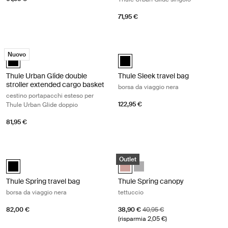
71,95 €
Thule Urban Glide double stroller extended cargo basket cestino porta
Thule Sleek travel bag borsa da viag
Nuovo
Thule Urban Glide double stroller extended cargo basket Nero (selec
Thule Sleek travel bag Nero (selec
Thule Urban Glide double
Thule Sleek travel bag
stroller extended cargo basket
borsa da viaggio nera
cestino portapacchi esteso per
122,95 €
Thule Urban Glide doppio
81,95 €
Thule Spring travel bag borsa da viaggio nera Black
Thule Spring canopy tettuccio Misty
Outlet
Thule Spring travel bag Nero (selected)
Thule Spring canopy Misty Rose (
Thule Spring canopy Gray M
Thule Spring travel bag
Thule Spring canopy
borsa da viaggio nera
tettuccio
Prezzo di vendita
Prezzo originale
82,00 €
38,90 €
40,95 €
(risparmia 2,05 €)