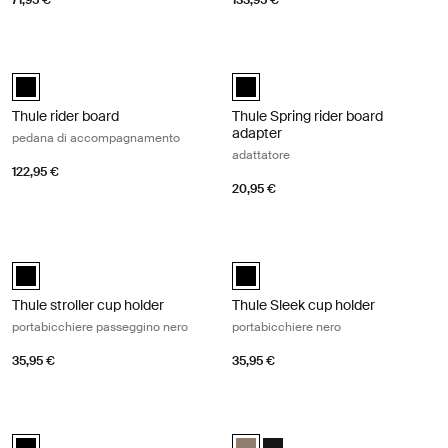
71,95 €
133,95 €
Thule rider board pedana di accompagnamento Black
Thule Spring rider board adapter ad
Thule rider board Nero (selected)
Thule Spring rider board adapter 
Thule rider board
Thule Spring rider board
adapter
pedana di accompagnamento
adattatore
122,95 €
20,95 €
Thule stroller cup holder portabicchiere passeggino nero Black
Thule Sleek cup holder portabicchie
Thule stroller cup holder Nero (selected)
Thule Sleek cup holder Nero (sele
Thule stroller cup holder
Thule Sleek cup holder
portabicchiere passeggino nero
portabicchiere nero
35,95 €
35,95 €
Thule stroller snack tray porta snack passeggino nero Black
Thule Sleek 2 sibling seat seduta per
Thule stroller snack tray Nero (selected)
Thule Sleek 2 sibling seat Tinted 
Thule Sleek 2 sibling seat Ne