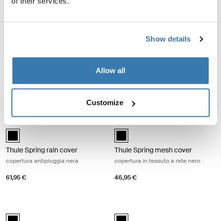
of their services.
Thule Spring car seat adapter (Maxi-Cosi®) adattatore seggiolino auto
Thule Spring car seat adapter (Chic
Thule Spring car seat adapter (Maxi-Cosi®) Nero (selected)
Thule Spring car seat adapter (C
Show details
Thule Spring car seat adapter
Thule Spring car seat adapter
(Maxi-Cosi®)
(Chicco®)
adattatore seggiolino auto per
adattatore seggiolino auto per
Allow all
Maxi-Cosi® nero
Chicco® alluminio/nero
51,95 €
56,00 €
Customize
Thule Spring rain cover copertura antipioggia nera Black
Thule Spring mesh cover copertura i
Thule Spring rain cover Nero (selected)
Thule Spring mesh cover Nero (se
Thule Spring rain cover
Thule Spring mesh cover
copertura antipioggia nera
copertura in tessuto a rete nero
61,95 €
46,95 €
Thule Spring bumper bar barra di protezione nera Black
Thule Spring snack tray vassoio por
Thule Spring bumper bar Nero (selected)
Thule Spring snack tray Nero (sel