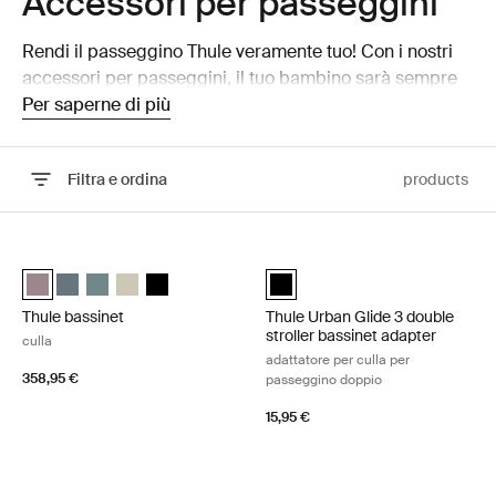
Accessori per passeggini
Rendi il passeggino Thule veramente tuo! Con i nostri
accessori per passeggini, il tuo bambino sarà sempre
comodo grazie a fodere per seggiolini, copertura
Per saperne di più
antipioggia protettiva e molto altro!
Filtra e ordina
products
Vai ai risultati
Thule bassinet culla Tinted taupe
Thule Urban Glide 3 double strolle
Thule bassinet Talpa tinta (selected)
Thule bassinet Ardesia scura
Thule bassinet Blu medio
Thule bassinet Soft Beige
Thule bassinet Nero
Thule Urban Glide 3 double strol
Thule bassinet
Thule Urban Glide 3 double
stroller bassinet adapter
culla
adattatore per culla per
358,95 €
passeggino doppio
15,95 €
Thule Spring 2 bassinet adapter adattatore per culla Black
Thule Sleek 2 bassinet adapter adatt