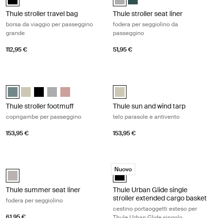
Thule stroller travel bag
Thule stroller seat liner
borsa da viaggio per passeggino
fodera per seggiolino da
grande
passeggino
112,95 €
51,95 €
Thule stroller footmuff coprigambe per passeggino Mid blue
Thule sun and wind tarp telo parasol
Thule stroller footmuff Blu medio (selected)
Thule stroller footmuff Soft Beige
Thule stroller footmuff Nero
Thule stroller footmuff Gray Melange
Thule stroller footmuff Misty Rose
Thule sun and wind tarp Soft Beige
Thule stroller footmuff
Thule sun and wind tarp
coprigambe per passeggino
telo parasole e antivento
153,95 €
153,95 €
Thule summer seat liner fodera per seggiolino Soft gray
Thule Urban Glide single stroller ex
Nuovo
Thule summer seat liner Soft Gray (selected)
Thule Urban Glide single stroller
Thule summer seat liner
Thule Urban Glide single
stroller extended cargo basket
fodera per seggiolino
cestino portaoggetti esteso per
61,95 €
Thule Urban Glide singolo