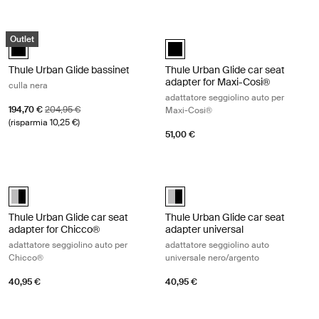
Thule Urban Glide bassinet culla nera Black
Thule Urban Glide car seat adapter 
Outlet
Thule Urban Glide bassinet Nero (selected)
Thule Urban Glide car seat adapte
Thule Urban Glide bassinet
Thule Urban Glide car seat
adapter for Maxi-Cosi®
culla nera
adattatore seggiolino auto per
Prezzo di vendita
Prezzo originale
194,70 €
204,95 €
Maxi-Cosi®
(risparmia 10,25 €)
51,00 €
Thule Urban Glide car seat adapter for Chicco® adattatore seggiolino
Thule Urban Glide car seat adapter 
Thule Urban Glide car seat adapter for Chicco® Aluminum/Black (sel
Thule Urban Glide car seat adapt
Thule Urban Glide car seat
Thule Urban Glide car seat
adapter for Chicco®
adapter universal
adattatore seggiolino auto per
adattatore seggiolino auto
Chicco®
universale nero/argento
40,95 €
40,95 €