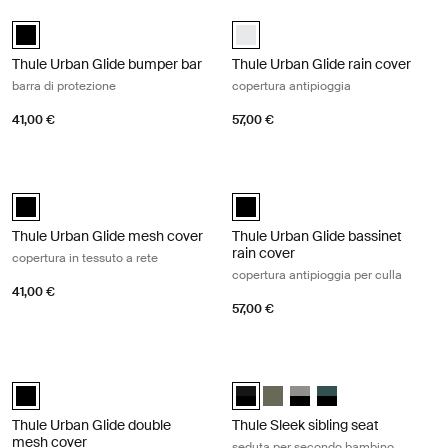
Thule Urban Glide bumper bar barra di protezione Black
Thule Urban Glide rain cover copertu
Thule Urban Glide bumper bar Nero (selected)
Thule Urban Glide rain cover Bian
Thule Urban Glide bumper bar
Thule Urban Glide rain cover
barra di protezione
copertura antipioggia
41,00 €
57,00 €
Thule Urban Glide mesh cover copertura in tessuto a rete Black
Thule Urban Glide bassinet rain cove
Thule Urban Glide mesh cover Nero (selected)
Thule Urban Glide bassinet rain c
Thule Urban Glide mesh cover
Thule Urban Glide bassinet
rain cover
copertura in tessuto a rete
copertura antipioggia per culla
41,00 €
57,00 €
Thule Urban Glide double mesh cover copertura in tessuto a rete doppi
Thule Sleek sibling seat seduta per
Thule Urban Glide double mesh cover Nero (selected)
Thule Sleek sibling seat Midnight 
Thule Sleek sibling seat Verd
Thule Sleek sibling seat 
Thule Sleek sibling 
Thule Urban Glide double
Thule Sleek sibling seat
mesh cover
seduta per secondo bambino