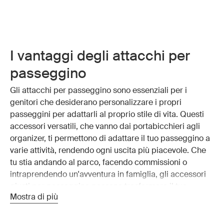
I vantaggi degli attacchi per
passeggino
Gli attacchi per passeggino sono essenziali per i
genitori che desiderano personalizzare i propri
passeggini per adattarli al proprio stile di vita. Questi
accessori versatili, che vanno dai portabicchieri agli
organizer, ti permettono di adattare il tuo passeggino a
varie attività, rendendo ogni uscita più piacevole. Che
tu stia andando al parco, facendo commissioni o
intraprendendo un'avventura in famiglia, gli accessori
giusti per passeggino possono trasformare il tuo
Mostra di più
passeggino in un veicolo multifunzionale che soddisfa
tutte le tue esigenze.