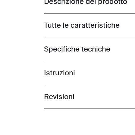
Descrizione del prodotto
Tutte le caratteristiche
Toggle features
Specifiche tecniche
Toggle techspec
Istruzioni
Toggle guides and instructions
Revisioni
Toggle overview