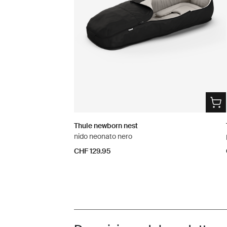
Thule newborn nest
nido neonato nero
CHF 129.95
Toggle overview