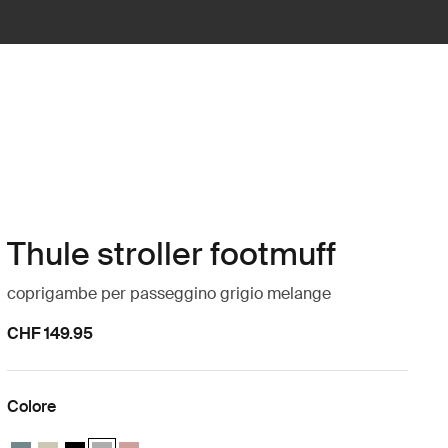
Thule stroller footmuff
coprigambe per passeggino grigio melange
CHF 149.95
Colore
Thule stroller footmuff Blu medio
Thule stroller footmuff Soft Beige
Thule stroller footmuff Nero
Thule stroller footmuff Gray Melange (selected)
Thule stroller footmuff Misty Rose