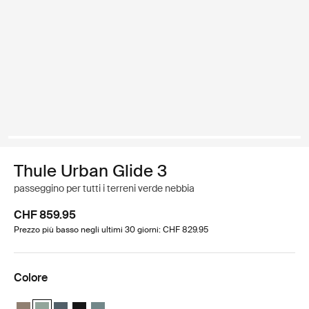
Thule Urban Glide 3
passeggino per tutti i terreni verde nebbia
CHF 859.95
Prezzo più basso negli ultimi 30 giorni: CHF 829.95
Colore
Thule Urban Glide 3 Tinted Taupe on Black
Thule Urban Glide 3 Verde nebbia su nero (selected)
Thule Urban Glide 3 Ardesia scura su nero
Thule Urban Glide 3 Nero su nero
Thule Urban Glide 3 Blu medio su nero