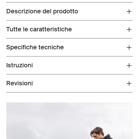
Descrizione del prodotto
Toggle overview
Tutte le caratteristiche
Toggle features
Specifiche tecniche
Toggle techspec
Istruzioni
Toggle guides and instructions
Revisioni
Toggle overview