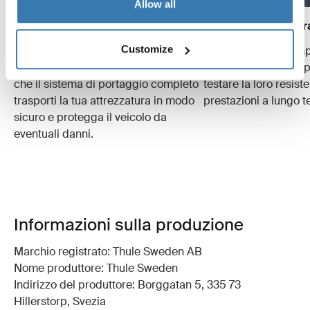
Allow all
Crash test
Simulazioni per usur
Customize
Conduciamo diversi crash test con
Test specializzati im
velocità e pesi diversi per garantire
valutare i sistemi di 
che il sistema di portaggio completo
testare la loro resist
trasporti la tua attrezzatura in modo
prestazioni a lungo t
sicuro e protegga il veicolo da
eventuali danni.
Informazioni sulla produzione
Marchio registrato: Thule Sweden AB
Nome produttore: Thule Sweden
Indirizzo del produttore: Borggatan 5, 335 73
Hillerstorp, Svezia