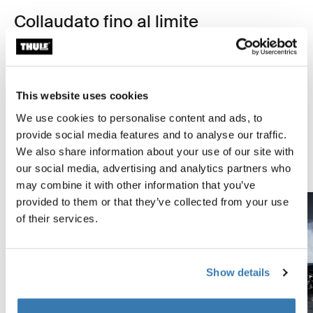
Collaudato fino al limite
Presso il Thule Test Center™ di Hillerstorp, in Svezia, i
prodotti vengono sottoposti a test estremi. I nostri
sistemi portapacchi sono progettati per trasportare la
This website uses cookies
tua attrezzatura e adattarsi alla tua auto nel modo più
We use cookies to personalise content and ads, to
sicuro possibile. Di seguito sono elencati alcuni tipi di
provide social media features and to analyse our traffic.
test che vengono condotti.
We also share information about your use of our site with
Scopri il Thule Test Center
our social media, advertising and analytics partners who
may combine it with other information that you’ve
provided to them or that they’ve collected from your use
of their services.
Show details