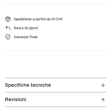
Spedizione: a partire da 10 CHF
Resi a 30 giorni
Garanzia Thule
Specifiche tecniche
Toggle techspec
Revisioni
Toggle overview