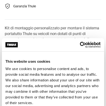
Garanzia Thule
Kit di montaggio personalizzato per montare il sistema
portatutto Thule su veicoli non dotati di punti di
aggancio pre-esistenti per portatutto o sistemi di
portaggio pre-installati.
This website uses cookies
We use cookies to personalise content and ads, to
Tutte le caratteristiche
Toggle features
provide social media features and to analyse our traffic.
We also share information about your use of our site with
our social media, advertising and analytics partners who
Specifiche tecniche
Toggle techspec
may combine it with other information that you’ve
provided to them or that they’ve collected from your use
Istruzioni
Toggle guides and instructions
of their services.