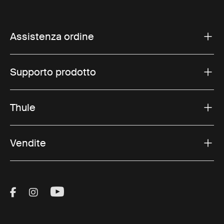
Assistenza ordine
Supporto prodotto
Thule
Vendite
Visit Thule on Facebook (external link)
Visit Thule on Instagram (external link)
Visit Thule on Youtube (external lin