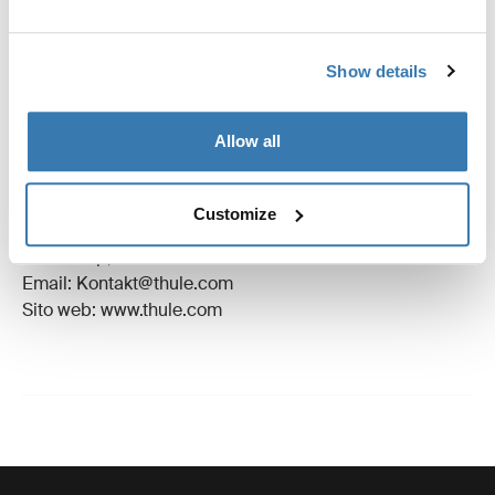
Revisioni
Toggle overview
Show details
Informazioni sulla produzione
Allow all
Marchio registrato: Thule Sweden AB
Nome produttore: Thule Sweden
Customize
Indirizzo del produttore: Borggatan 5, 335 73
Hillerstorp, Svezia
Email: Kontakt@thule.com
Sito web: www.thule.com