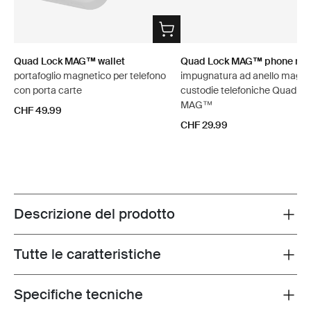
Quad Lock MAG™ wallet
Quad Lock MAG™ phone ring
portafoglio magnetico per telefono
impugnatura ad anello magne
con porta carte
custodie telefoniche Quad Lo
MAG™
CHF 49.99
CHF 29.99
Descrizione del prodotto
Toggle overview
Tutte le caratteristiche
Toggle features
Specifiche tecniche
Toggle techspec