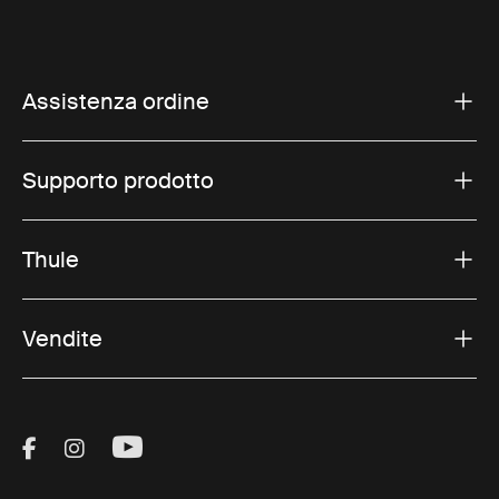
Assistenza ordine
Supporto prodotto
Thule
Vendite
Visit Thule on Facebook (external link)
Visit Thule on Instagram (external link)
Visit Thule on Youtube (external lin