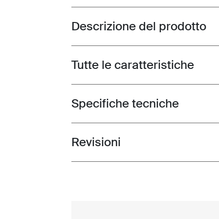
Descrizione del prodotto
Toggle overview
Tutte le caratteristiche
Toggle features
Specifiche tecniche
Toggle techspec
Revisioni
Toggle overview