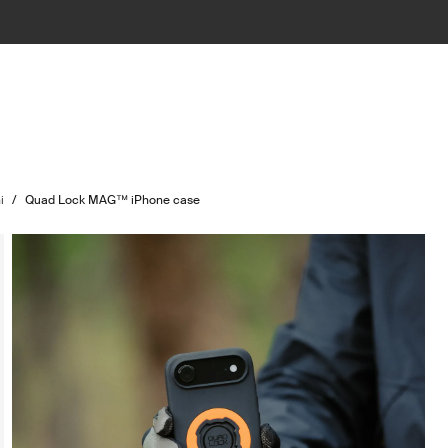
i
/
Quad Lock MAG™ iPhone case