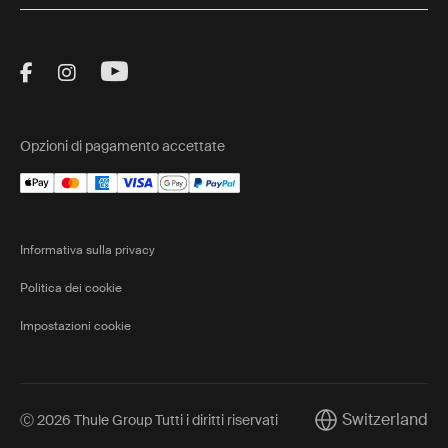
Visit Thule on Facebook (external link)
Visit Thule on Instagram (external link)
Visit Thule on Youtube (external lin
Opzioni di pagamento accettate
Informativa sulla privacy
Politica dei cookie
Impostazioni cookie
Switzerland
Ⓒ 2026 Thule Group Tutti i diritti riservati
Current market/Sw