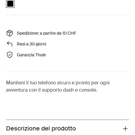
Quad Lock™ dash and console car mount Nero (selected)
Spedizione: a partire da 10 CHF
Resi a 30 giorni
Garanzia Thule
Mantieni il tuo telefono sicuro e pronto per ogni
avventura con il supporto dash e console.
Descrizione del prodotto
Toggle overview