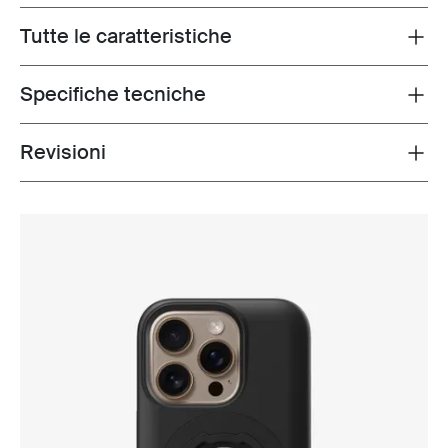
Tutte le caratteristiche
Toggle features
Specifiche tecniche
Toggle techspec
Revisioni
Toggle overview