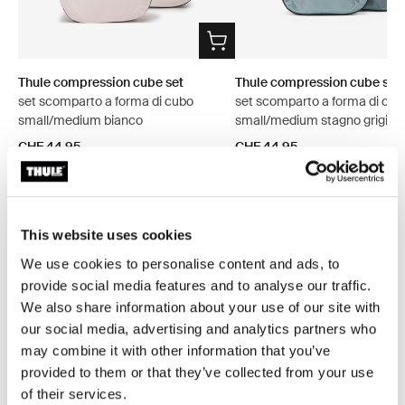
Thule compression cube set
Thule compression cube set
set scomparto a forma di cubo
set scomparto a forma di cub
small/medium bianco
small/medium stagno grigio
CHF 44.95
CHF 44.95
This website uses cookies
We use cookies to personalise content and ads, to
Descrizione del prodotto
Toggle overview
provide social media features and to analyse our traffic.
We also share information about your use of our site with
our social media, advertising and analytics partners who
Tutte le caratteristiche
Toggle features
may combine it with other information that you’ve
provided to them or that they’ve collected from your use
Specifiche tecniche
Toggle techspec
of their services.