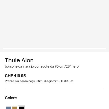
Thule Aion
borsone da viaggio con ruote da 70 cm/28" nero
CHF 419.95
Prezzo più basso negli ultimi 30 giorni: CHF 399.95
Colore
Thule Aion wheeled duffel bag 70cm/28" Ardesia scura
Thule Aion wheeled duffel bag 70cm/28" Nutria brown
Thule Aion wheeled duffel bag 70cm/28" Nero (selected)