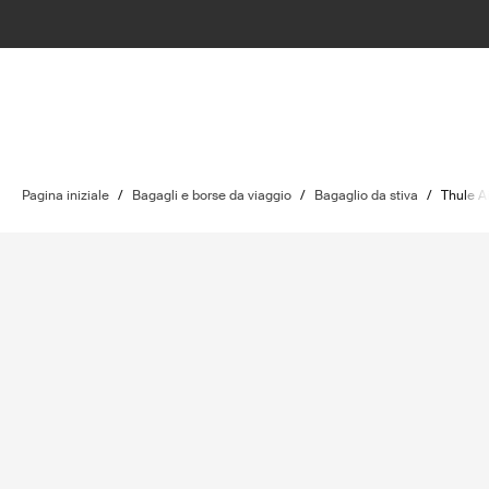
Pagina iniziale
/
Bagagli e borse da viaggio
/
Bagaglio da stiva
/
Thule A