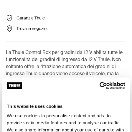
Garanzia Thule
Trova in negozio
La Thule Control Box per gradini da 12 V abilita tutte le
funzionalità dei gradini di ingresso da 12 V Thule. Non
soltanto offre la ritrazione automatica dei gradini di
ingresso Thule quando viene acceso il veicolo, ma la
Thule Control Box include inoltre un sensore della porta
che permette al gradino di aprirsi e chiudersi
automaticamente insieme alla porta del veicolo. Questa
funzionalità può essere facilmente attivata o disattivata
This website uses cookies
con l'interruttore incluso quando il veicolo rimane fermo
per un periodo di tempo più lungo.
We use cookies to personalise content and ads, to
provide social media features and to analyse our traffic.
We also share information about your use of our site with