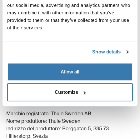
our social media, advertising and analytics partners who
may combine it with other information that you’ve
provided to them or that they’ve collected from your use
Tutte le caratteristiche
Toggle features
of their services.
Specifiche tecniche
Toggle techspec
Show details
Istruzioni
Toggle guides and instructions
Allow all
Revisioni
Toggle overview
Customize
Informazioni sulla produzione
Marchio registrato: Thule Sweden AB
Nome produttore: Thule Sweden
Indirizzo del produttore: Borggatan 5, 335 73
Hillerstorp, Svezia