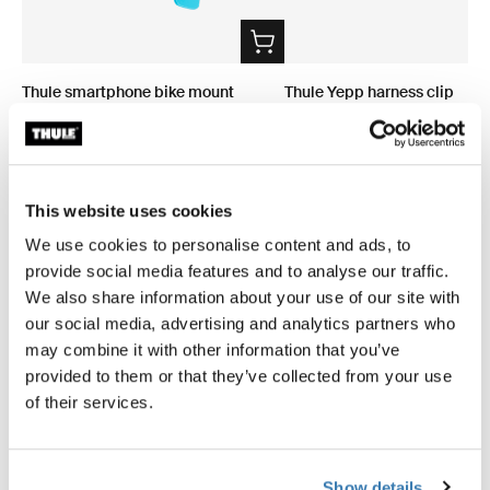
Thule smartphone bike mount
Thule Yepp harness clip
supporto smartphone per bici nero
clip imbracatura nera
CHF 39.95
CHF 9.95
This website uses cookies
We use cookies to personalise content and ads, to
provide social media features and to analyse our traffic.
We also share information about your use of our site with
our social media, advertising and analytics partners who
Descrizione del prodotto
Toggle overview
may combine it with other information that you’ve
provided to them or that they’ve collected from your use
Tutte le caratteristiche
Toggle features
of their services.
Specifiche tecniche
Toggle techspec
Show details