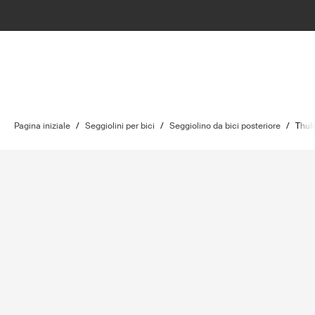
Pagina iniziale
/
Seggiolini per bici
/
Seggiolino da bici posteriore
/
Thul