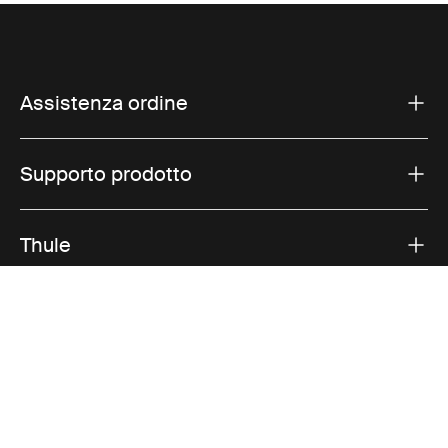
Assistenza ordine
Supporto prodotto
Thule
Vendite
Visit Thule on Facebook (external link)
Visit Thule on Instagram (external link)
Visit Thule on Youtube (external lin