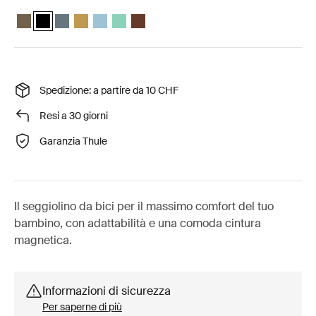
Thule Yepp Nexxt 2 maxi Cachi profondo
Thule Yepp Nexxt 2 maxi Nero mezzanotte (selected)
Thule Yepp Nexxt 2 maxi Ardesia scura
Thule Yepp Nexxt 2 maxi Giallo lucidato
Thule Yepp Nexxt 2 Maxi Acquamarina
Thule Yepp Nexxt 2 Maxi Mint Green
Thule Yepp Nexxt 2 Maxi Chocolate Brow
Spedizione: a partire da 10 CHF
Resi a 30 giorni
Garanzia Thule
Il seggiolino da bici per il massimo comfort del tuo
bambino, con adattabilità e una comoda cintura
magnetica.
Informazioni di sicurezza
Per saperne di più