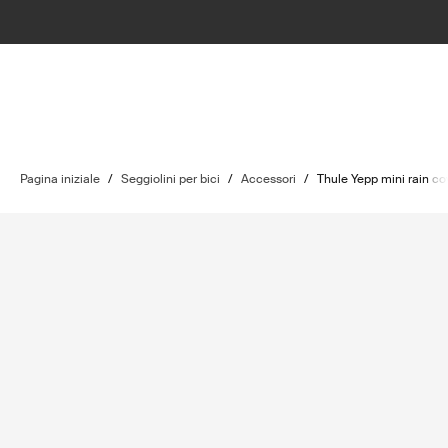
Pagina iniziale
/
Seggiolini per bici
/
Accessori
/
Thule Yepp mini rain co