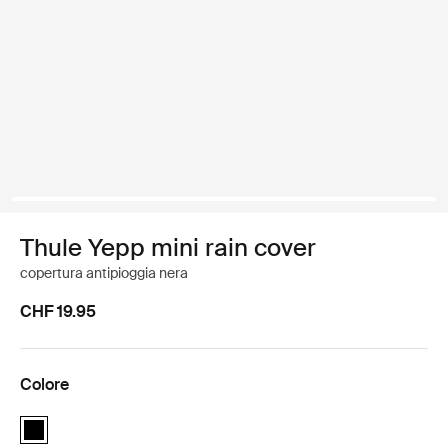
Thule Yepp mini rain cover
copertura antipioggia nera
CHF 19.95
Colore
Thule Yepp mini rain cover Nero (selected)