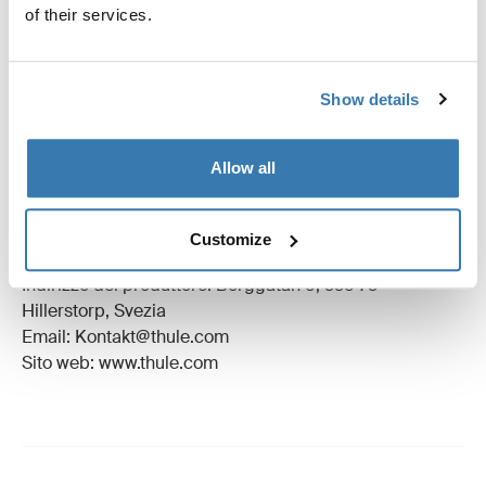
of their services.
Istruzioni
Toggle guides and instructions
Show details
Revisioni
Toggle overview
Allow all
Informazioni sulla produzione
Marchio registrato: Thule Sweden AB
Customize
Nome produttore: Thule Sweden
Indirizzo del produttore: Borggatan 5, 335 73
Hillerstorp, Svezia
Email: Kontakt@thule.com
Sito web: www.thule.com