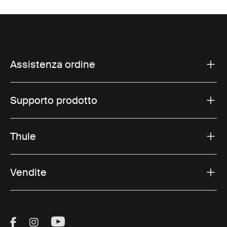
Assistenza ordine
Supporto prodotto
Thule
Vendite
Visit Thule on Facebook (external link)
Visit Thule on Instagram (external link)
Visit Thule on Youtube (external lin