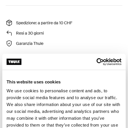
Spedizione: a partire da 10 CHF
Resi a 30 giorni
Garanzia Thule
Copertura antipioggia per Thule Yepp Mini.
This website uses cookies
We use cookies to personalise content and ads, to
provide social media features and to analyse our traffic.
We also share information about your use of our site with
Tutte le caratteristiche
Toggle features
our social media, advertising and analytics partners who
may combine it with other information that you’ve
Specifiche tecniche
Toggle techspec
provided to them or that they’ve collected from your use