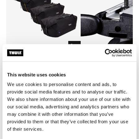
Thule GoPack duffel set
Thule t-track adapter 697-6
borsone da viaggio per box, 4 set
adattatore t-track 697-6 alu
This website uses cookies
CHF 269.95
CHF 39.95
We use cookies to personalise content and ads, to
provide social media features and to analyse our traffic.
We also share information about your use of our site with
our social media, advertising and analytics partners who
may combine it with other information that you’ve
Descrizione del prodotto
Toggle overview
provided to them or that they’ve collected from your use
of their services.
Tutte le caratteristiche
Toggle features