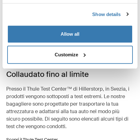
Specifiche tecniche
Toggle techspec
Show details
Istruzioni
Toggle guides and instructions
Allow all
Revisioni
Toggle overview
Customize
Collaudato fino al limite
Presso il Thule Test Center™ di Hillerstorp, in Svezia, i
prodotti vengono sottoposti a test estremi. Le nostre
bagagliere sono progettate per trasportare la tua
attrezzatura e adattarsi alla tua auto nel modo più
sicuro possibile. Di seguito sono elencati alcuni tipi di
test che vengono condotti.
Scopri il Thule Test Center