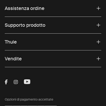
Assistenza ordine
Supporto prodotto
Thule
Vendite
Visit Thule on Facebook (external link)
Visit Thule on Instagram (external link)
Visit Thule on Youtube (external lin
Opzioni di pagamento accettate