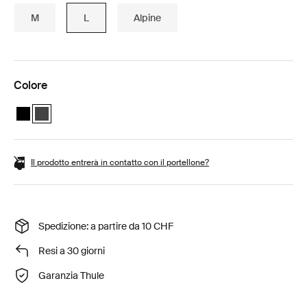
M
L
Alpine
Colore
Thule Vector L Black Metallic
Thule Vector L Titan Matte (selected)
Il prodotto entrerà in contatto con il portellone?
Spedizione: a partire da 10 CHF
Resi a 30 giorni
Garanzia Thule