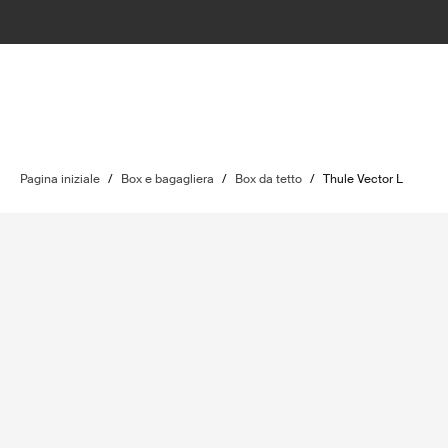
Pagina iniziale
/
Box e bagagliera
/
Box da tetto
/
Thule Vector L