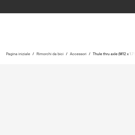
Pagina iniziale
/
Rimorchi da bici
/
Accessori
/
Thule thru axle (M12 x 1.75