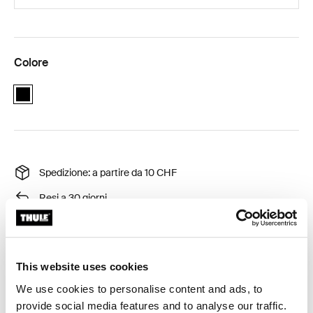
Colore
black
Spedizione: a partire da 10 CHF
Resi a 30 giorni
Garanzia Thule
This website uses cookies
Adattatore per assali posteriori da 12 mm per collegare
We use cookies to personalise content and ads, to
il rimorchio per bici alla bici.
provide social media features and to analyse our traffic.