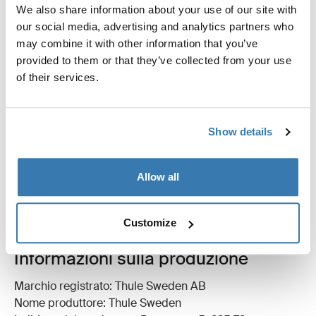
We also share information about your use of our site with
our social media, advertising and analytics partners who
may combine it with other information that you’ve
provided to them or that they’ve collected from your use
of their services.
Tutte le caratteristiche
Toggle features
Specifiche tecniche
Toggle techspec
Show details
Istruzioni
Toggle guides and instructions
Allow all
Revisioni
Toggle overview
Customize
Informazioni sulla produzione
Marchio registrato: Thule Sweden AB
Nome produttore: Thule Sweden