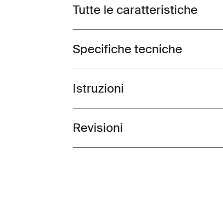
Tutte le caratteristiche
Toggle features
Specifiche tecniche
Toggle techspec
Istruzioni
Toggle guides and instructions
Revisioni
Toggle overview