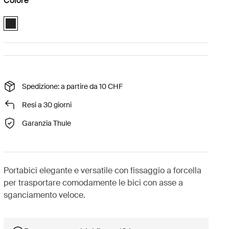
Colore
Thule FastRide Nero (selected)
Spedizione: a partire da 10 CHF
Resi a 30 giorni
Garanzia Thule
Portabici elegante e versatile con fissaggio a forcella
per trasportare comodamente le bici con asse a
sganciamento veloce.