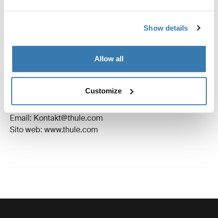
Revisioni
Toggle overview
Show details
Informazioni sulla produzione
Allow all
Marchio registrato: Thule Sweden AB
Nome produttore: Thule Sweden
Customize
Indirizzo del produttore: Borggatan 5, 335 73
Hillerstorp, Svezia
Email: Kontakt@thule.com
Sito web: www.thule.com