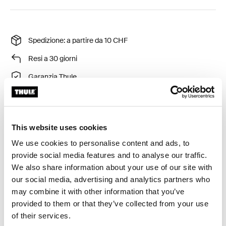
Spedizione: a partire da 10 CHF
Resi a 30 giorni
Garanzia Thule
Permette di assicurare i portabici Thule HangOn
This website uses cookies
972/974/9708, Thule RideOn 9502/9503 o Thule
We use cookies to personalise content and ads, to
EasyBase 949 al gancio traino.
provide social media features and to analyse our traffic.
We also share information about your use of our site with
our social media, advertising and analytics partners who
may combine it with other information that you’ve
provided to them or that they’ve collected from your use
Specifiche tecniche
Toggle techspec
of their services.