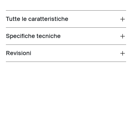
Tutte le caratteristiche
Toggle features
Specifiche tecniche
Toggle techspec
Revisioni
Toggle overview