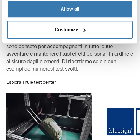
Allow all
Collaudato fino al limite
Customize
Presso il Thule Test Center™ di Hillerstorp, in Svezia, i
prodotti sono sottoposti a test estremi. Le nostre borse
sono pensate per accompagnarti in tutte le tue
avventure e mantenere i tuoi effetti personali in ordine e
al sicuro dagli elementi. Di riportiamo solo alcuni
esempi dei numerosi test svolti.
Esplora Thule test center