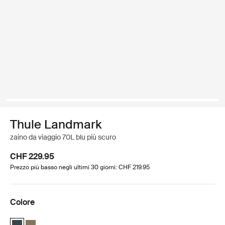
Thule Landmark
zaino da viaggio 70L blu più scuro
CHF 229.95
Prezzo più basso negli ultimi 30 giorni: CHF 219.95
Colore
Thule Landmark 70L Blu più scuro (selected)
Thule Landmark 70L Cachi profondo