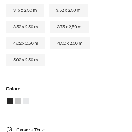
3,15 x 2,50 m
3.52 x 2.50 m
3,52 x 2,50 m
3,75 x 2,50 m
4,02 x 2,50 m
4,52 x 2,50 m
5,02 x 2,50 m
Colore
Thule Omnistor 5200 (2.62x2.00) Antracite
Thule Omnistor 5200 (2.62x2.00) Anodizzato
Thule Omnistor 5200 (2.62x2.00) Bianco (selected)
Garanzia Thule