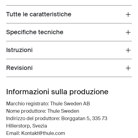
Tutte le caratteristiche
Toggle features
Specifiche tecniche
Toggle techspec
Istruzioni
Toggle guides and instructions
Revisioni
Toggle overview
Informazioni sulla produzione
Marchio registrato: Thule Sweden AB
Nome produttore: Thule Sweden
Indirizzo del produttore: Borggatan 5, 335 73
Hillerstorp, Svezia
Email: Kontakt@thule.com