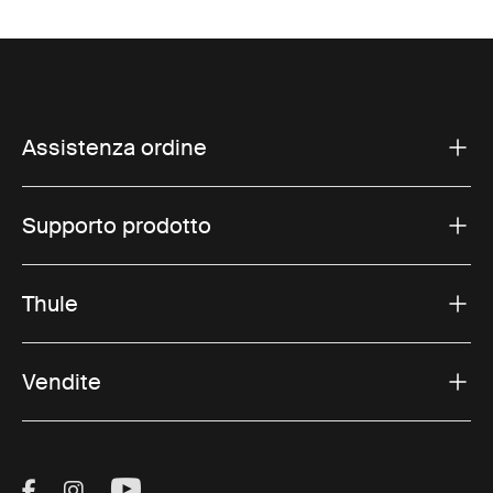
Assistenza ordine
Supporto prodotto
Thule
Vendite
Visit Thule on Facebook (external link)
Visit Thule on Instagram (external link)
Visit Thule on Youtube (external lin