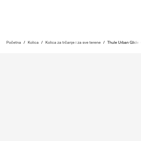
Početna
/
Kolica
/
Kolica za trčanje i za sve terene
/
Thule Urban Glide 