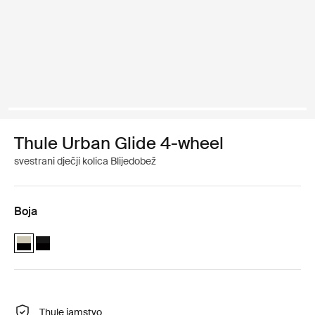
Thule Urban Glide 4-wheel
svestrani dječji kolica Blijedobež
Boja
Thule Urban Glide 4-wheel Soft Beige (selected)
Thule Urban Glide 4-wheel Crno na crno
Thule jamstvo