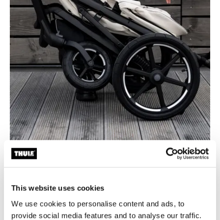
Jednostavno sklapanje jednom rukom
Jednostavno i kompaktno sklapanje jednom rukom sa
This website uses cookies
značajkom samostalnog stajanja za jednostavno
We use cookies to personalise content and ads, to
skladištenje i prijevoz.
provide social media features and to analyse our traffic.