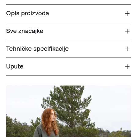
Opis proizvoda
Toggle overview
Sve značajke
Toggle features
Tehničke specifikacije
Toggle techspec
Upute
Toggle guides and instructions