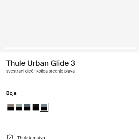
Thule Urban Glide 3
svestrani dječji kolica srednje plava
Boja
Thule Urban Glide 3 Tinted Taupe on Black
Thule Urban Glide 3 Mist zeleno na crnoj
Thule Urban Glide 3 Tamnosiva na crnoj
Thule Urban Glide 3 Crno na crno
Thule Urban Glide 3 Srednje plava na crnoj (select
Thule jamstvo