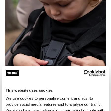
This website uses cookies
We use cookies to personalise content and ads, to
Sigurnost bez premca
provide social media features and to analyse our traffic.
Integrirana ručna kočnica za laku i sigurnu kontrolu
We also share information about your use of our site with