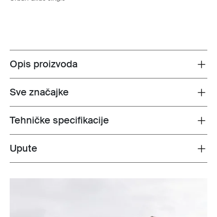
Opis proizvoda
Toggle overview
Sve značajke
Toggle features
Tehničke specifikacije
Toggle techspec
Upute
Toggle guides and instructions