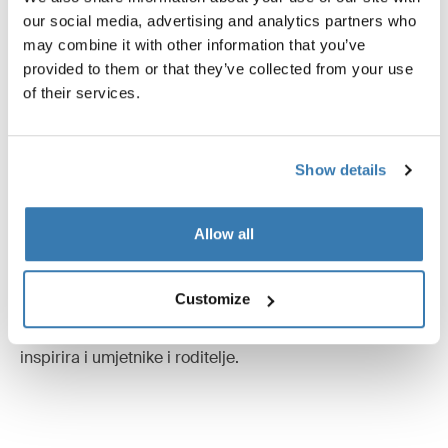
brzine na bilo kojem terenu, te magnetska kopča za
our social media, advertising and analytics partners who
siguran i lak ulazak i izlazak.
may combine it with other information that you’ve
provided to them or that they’ve collected from your use
of their services.
Show details
Thule x Icona Pop
Allow all
Švedski pop duo Icona Pop postigao je veliki uspjeh s
hitom "I Love It." Balansiraju između uloge majki i
glazbenica u Stockholmu, oslanjajući se na kolica Thule
Customize
Urban Glide 3 za njihove užurbane živote. Njihova priča,
od susreta na zabavi do međunarodnog uspjeha,
inspirira i umjetnike i roditelje.