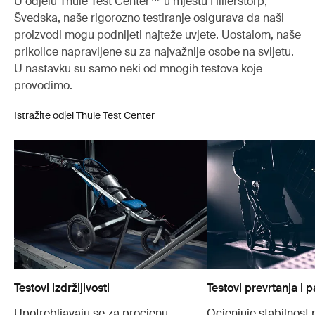
U odjelu Thule Test Center™ u mjestu Hillerstorp,
Švedska, naše rigorozno testiranje osigurava da naši
proizvodi mogu podnijeti najteže uvjete. Uostalom, naše
prikolice napravljene su za najvažnije osobe na svijetu.
U nastavku su samo neki od mnogih testova koje
provodimo.
Istražite odjel Thule Test Center
Testovi izdržljivosti
Testovi prevrtanja i 
Upotrebljavaju se za procjenu
Ocjenjuje stabilnost 