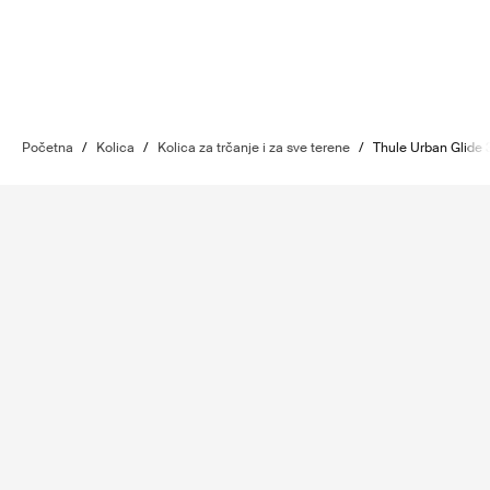
Početna
/
Kolica
/
Kolica za trčanje i za sve terene
/
Thule Urban Glide 