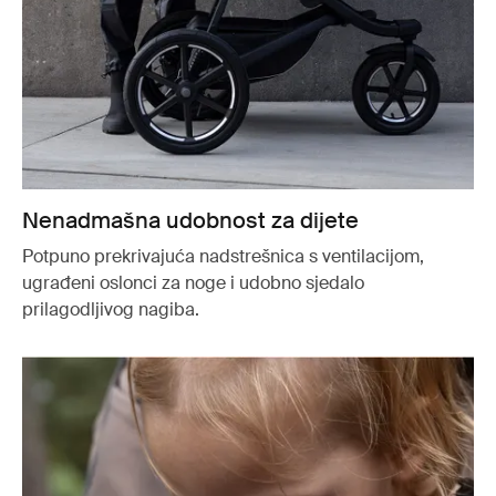
Nenadmašna udobnost za dijete
Potpuno prekrivajuća nadstrešnica s ventilacijom,
ugrađeni oslonci za noge i udobno sjedalo
prilagodljivog nagiba.