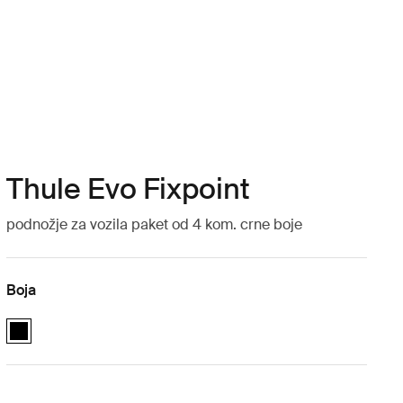
Thule Evo Fixpoint
podnožje za vozila paket od 4 kom. crne boje
Boja
Thule Evo Fixpoint Crna (selected)