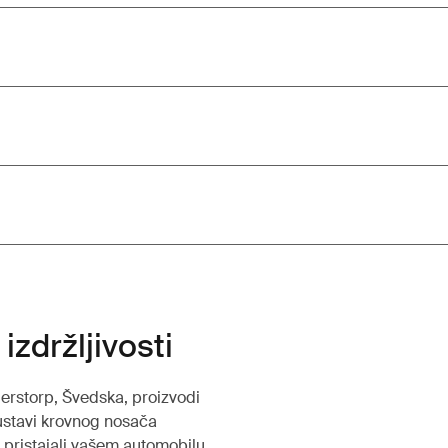
izdržljivosti
lerstorp, Švedska, proizvodi
sustavi krovnog nosača
i pristajali vašem automobilu