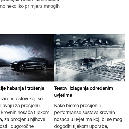
amo nekoliko primjera mnogih
ije habanja i trošenja
Testovi izlaganja određenim
uvjetima
izirani testovi koji se
ljavaju za procjenu
Kako bismo procijenili
 krovnih nosača tijekom
performanse sustava krovnih
, za procjenu njihove
nosača u uvjetima koji bi se mogli
vosti i dugoročne
dogoditi tijekom uporabe,