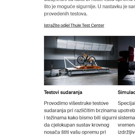
što je moguće sigurnije. U nastavku je s
provedenih testova.
Istražite odjel Thule Test Center
Testovi sudaranja
Simulac
Provodimo višestruke testove
Specijal
sudaranja pri različitim brzinama
upotreb
i težinama kako bismo bili sigurni
sistema
da cjelokupan sustav krovnog
vremena
nosača štiti vašu opremu pri
izdržlji