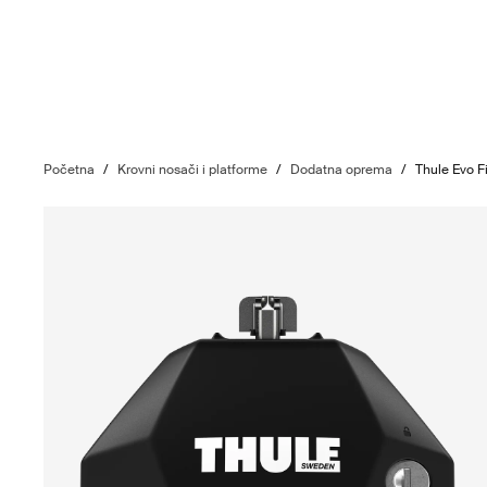
Početna
/
Krovni nosači i platforme
/
Dodatna oprema
/
Thule Evo F