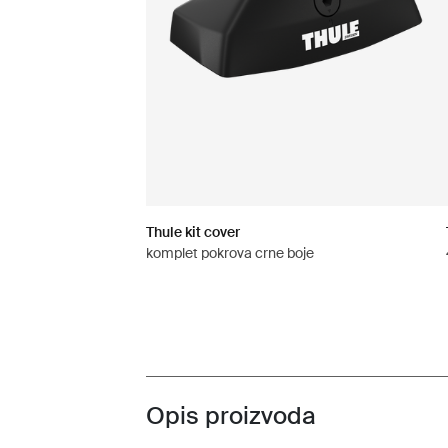
Thule kit cover
komplet pokrova crne boje
Opis proizvoda
Toggle overview