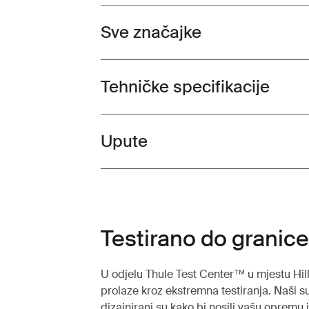
Sve značajke
Toggle features
Tehničke specifikacije
Toggle techspec
Upute
Toggle guides and instructions
Testirano do granice 
U odjelu Thule Test Center™ u mjestu Hil
prolaze kroz ekstremna testiranja. Naši 
dizajnirani su kako bi nosili vašu opremu 