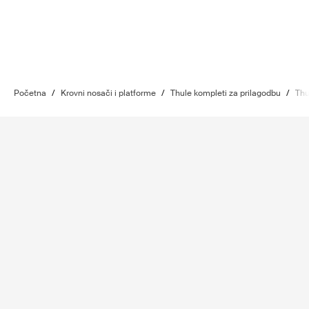
Početna
/
Krovni nosači i platforme
/
Thule kompleti za prilagodbu
/
Thu