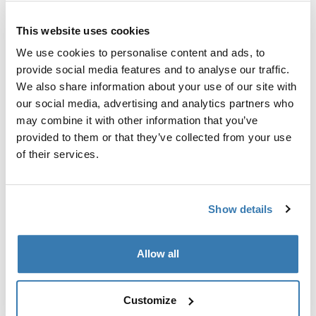
This website uses cookies
We use cookies to personalise content and ads, to
provide social media features and to analyse our traffic.
Sve značajke
Toggle features
We also share information about your use of our site with
our social media, advertising and analytics partners who
may combine it with other information that you’ve
Tehničke specifikacije
Toggle techspec
provided to them or that they’ve collected from your use
of their services.
Upute
Toggle guides and instructions
Show details
Proizvodni podaci
Registrirani žig: Thule Sweden AB
Allow all
Naziv proizvođača: Thule Sweden
Adresa proizvođača: Borggatan 5, 335 73 Hillerstorp,
Švedska
Customize