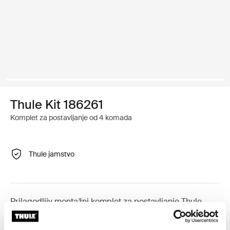
Thule Kit 186261
Komplet za postavljanje od 4 komada
Thule jamstvo
Prilagodljiv montažni komplet za postavljanje Thule
krovnih nosača na vozila s integriranim uzdužnim
nosačima.