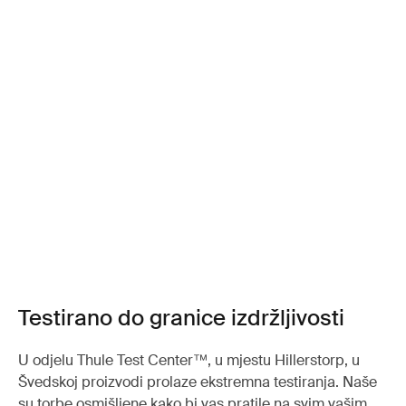
Testirano do granice izdržljivosti
U odjelu Thule Test Center™, u mjestu Hillerstorp, u
Švedskoj proizvodi prolaze ekstremna testiranja. Naše
su torbe osmišljene kako bi vas pratile na svim vašim