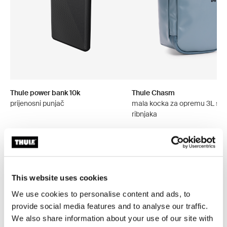
Thule power bank 10k
Thule Chasm
prijenosni punjač
mala kocka za opremu 3L siv
ribnjaka
This website uses cookies
Opis proizvoda
Toggle overview
We use cookies to personalise content and ads, to
provide social media features and to analyse our traffic.
Sve značajke
Toggle features
We also share information about your use of our site with