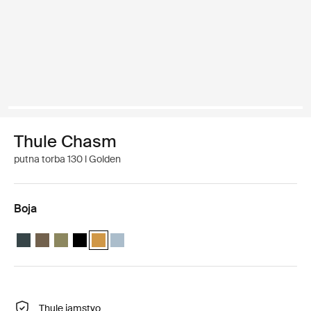
Thule Chasm
putna torba 130 l Golden
Boja
Thule Chasm 130L duffel Najtamnije plavo
Thule Chasm 130L duffel Duboka kaki
Thule Chasm 130L duffel Olivin
Thule Chasm 130L duffel Crna
Thule Chasm 130L duffel Zlatna (selected)
Thule Chasm 130L duffel Ribnjak sivo
Thule jamstvo