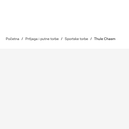
Početna
/
Prtljaga i putne torbe
/
Sportske torbe
/
Thule Chasm