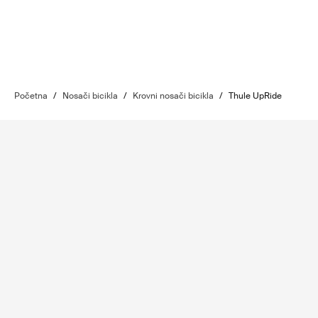
Početna
/
Nosači bicikla
/
Krovni nosači bicikla
/
Thule UpRide