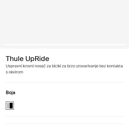
Thule UpRide
Uspravni krovni nosač za bicikl za brzo utovarivanje bez kontakta
s okvirom
Boja
Thule UpRide Aluminum/Black (selected)