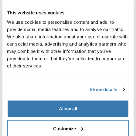
This website uses cookies
We use cookies to personalise content and ads, to
provide social media features and to analyse our traffic.
We also share information about your use of our site with
our social media, advertising and analytics partners who
Opis proizvoda
Toggle overview
may combine it with other information that you’ve
provided to them or that they’ve collected from your use
Sve značajke
Toggle features
of their services.
Tehničke specifikacije
Toggle techspec
Show details
Upute
Toggle guides and instructions
Allow all
Customize