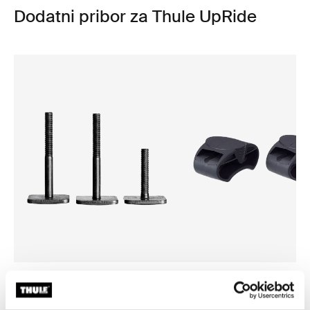
Dodatni pribor za Thule UpRide
Thule t-track adapter 889-1
Thule wheel adapter
adapter za t-žlijeb 889-1 crne boje
adapter za kotač crne boje