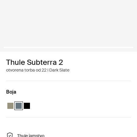
Thule Subterra 2
otvorena torba od 22 l Dark Slate
Boja
Thule Subterra tote bag Vetiver siva
Thule Subterra tote bag Tamno siva (selected)
Thule Subterra tote bag Crna
Thule jamstvo