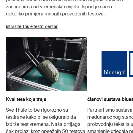
zaštićenima od vremenskih uvjeta. Ispod je samo
nekoliko primjera mnogih provedenih testova.
Istražite Thule testni centar
Kvaliteta koja traje
članovi sustava blue
Sve Thule torbe rigorozno su
Partneri smo sustava
testirane kako bi se osiguralo da
međunarodnog stand
izdrže test vremena. Naša prtljaga
proizvodnju tekstila
čak prolazi kroz opsežnih 50 testova
smanjenje utjecaja p