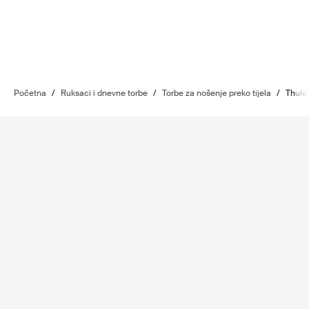
Početna
/
Ruksaci i dnevne torbe
/
Torbe za nošenje preko tijela
/
Thule