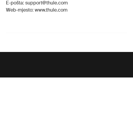
E-pošta: support@thule.com
Web-mjesto: www.thule.com
Potpora
Potpora proizvodu
Thule