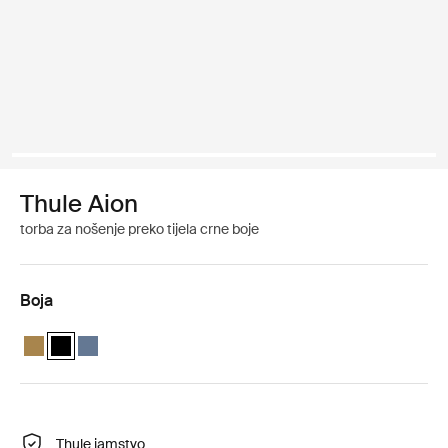
Thule Aion
torba za nošenje preko tijela crne boje
Boja
Thule Aion sling bag Nutria brown
Thule Aion sling bag Crna (selected)
Thule Aion sling bag Tamno siva
Thule jamstvo