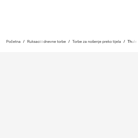
Početna
/
Ruksaci i dnevne torbe
/
Torbe za nošenje preko tijela
/
Thule