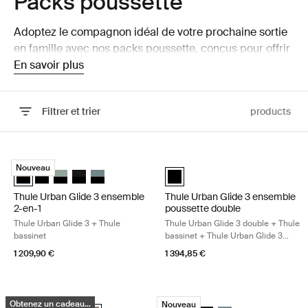
Packs poussette
Adoptez le compagnon idéal de votre prochaine sortie
en famille avec nos packs poussette, conçus pour offrir
à chaque famille du confort et de la simplicité dans tous
En savoir plus
ses déplacements.
Filtrer et trier
products
Passer aux résultats
Thule Urban Glide 3 ensemble 2-en-1 Thule Urban Glide 3 + Thule bass
Thule Urban Glide 3 ensemble pouss
Nouveau
Thule Urban Glide 3 ensemble 2-en-1 Tinted Taupe on Black (select
Thule Urban Glide 3 ensemble 2-en-1 Ardoise foncée sur noir
Thule Urban Glide 3 ensemble 2-en-1 Vert brume sur noir
Thule Urban Glide 3 ensemble 2-en-1 Noir sur noir
Thule Urban Glide 3 ensemble 2-en-1 Bleu moyen s
Thule Urban Glide 3 ensemble po
Thule Urban Glide 3 ensemble
Thule Urban Glide 3 ensemble
2-en-1
poussette double
Thule Urban Glide 3 + Thule
Thule Urban Glide 3 double + Thule
bassinet
bassinet + Thule Urban Glide 3
double bassinet adapter
1 209,90 €
1 394,85 €
Thule Urban Glide 4-wheel 2-en-1 ensemble Thule Urban Glide 4-wheel 
Thule Urban Glide 3 + pack nouveau-n
Obtenez un cadeau...
Nouveau
Thule Urban Glide 4-wheel 2-en-1 ensemble Ardoise foncée sur noir
Thule Urban Glide 4-wheel 2-en-1 ensemble Noir sur noir
Thule Urban Glide 4-wheel 2-en-1 ensemble Soft Beige
Thule Urban Glide 4-wheel 2-en-1 ensemble Bleu moyen 
Thule Urban Glide 4-wheel 2-en-1 ensemble Tinted 
Thule Urban Glide 3 + pack nouve
Thule Urban Glide 3 + pack n
Thule Urban Glide 3 + pa
Thule Urban Glide 3