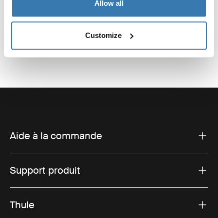
de voyage pour bébé à 4 roues
single essentials bundle
Allow all
Thule Urban Glide 4-wheel + Thule
Thule Urban Glide 4-wheel + Thule
changing backpack + Thule Urban
Urban Glide 3 snack tray + Thule
Glide 3 car seat adapter for Maxi-
stoller cup holder
1 084,85 €
914,90 €
Customize
Cosi®
Aide à la commande
Support produit
Thule