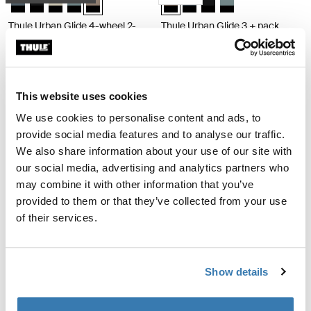
Thule Urban Glide 4-wheel 2-
Thule Urban Glide 3 + pack
en-1 ensemble
nouveau-né Thule Maple
Thule Urban Glide 4-wheel + Thule
Thule Urban Glide 3 stroller in
bassinet
black + Thule bassinet in black +
Thule Maple infant car seat in
1 229,90 €
1 554,80 €
black + Thule Urban Glide 3 car
This website uses cookies
seat adapter for Maxi-Cosi®
We use cookies to personalise content and ads, to
système de voyage à 4 roues Thule Urban Glide Thule Urban Glide 4-wheel
Thule Urban Glide ensemble bébé à 
système de voyage à 4 roues
provide social media features and to analyse our traffic.
Thule Urban Glide ensemble bébé 
Thule Urban Glide ensemble b
Thule Urban Glide
We also share information about your use of our site with
Thule Urban Glide 4-wheel stroller
Thule Urban Glide ensemble
our social media, advertising and analytics partners who
in Black + Thule bassinet in Black
bébé à 4 roues
may combine it with other information that you’ve
+ Thule Alfi ISOFIX car seat base +
Thule Urban Glide 4-wheel + Thule
1 874,75 €
Thule Maple infant car seat in Mid
provided to them or that they’ve collected from your use
changing backpack + Thule
Blue + Thule Urban Glide 3 car
bassinet
of their services.
1 379,85 €
seat adapter for Maxi-Cosi®
Thule Urban Glide ensemble de voyage pour bébé à 4 roues Thule Urban
Thule Urban Glide 4-wheel single ess
Show details
Thule Urban Glide ensemble de voyage pour bébé à 4 roues Noir sur n
Thule Urban Glide ensemble de voyage pour bébé à 4 roues Soft
Thule Urban Glide 4-wheel single 
Thule Urban Glide 4-wheel sin
Thule Urban Glide ensemble
Thule Urban Glide 4-wheel