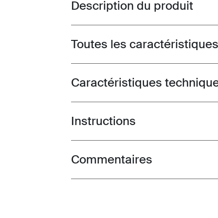
Description du produit
Toggle overview
Toutes les caractéristique
Toggle features
Caractéristiques techniqu
Toggle techspec
Instructions
Toggle guides and instructions
Commentaires
Toggle overview