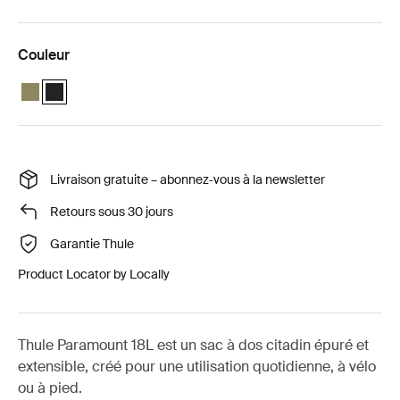
Couleur
Thule Paramount commuter backpack 18L Olivine
Thule Paramount Commuter Backpack 18L Noir (selected)
Livraison gratuite – abonnez‑vous à la newsletter
Retours sous 30 jours
Garantie Thule
Product Locator by Locally
Thule Paramount 18L est un sac à dos citadin épuré et
extensible, créé pour une utilisation quotidienne, à vélo
ou à pied.