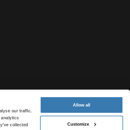
Allow all
yse our traffic.
 analytics
Customize
y’ve collected
Finland
jailmoitus
Evästekäytäntö
Evästeasetukset
Current market/