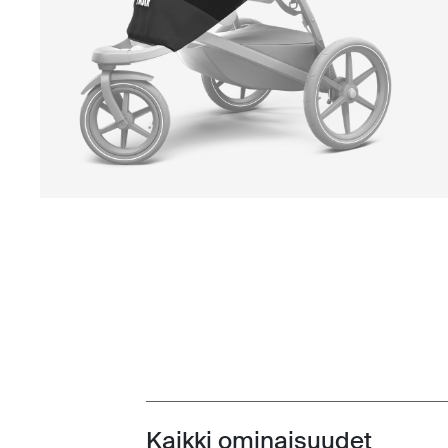
Kaikki ominaisuudet
Toggle features