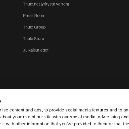
Thule.net (yritystä varten)
Press Room
Thule Group
Thule Store
Julkaisutiedot
s
ise content and ads, to provide social media features and to anal
about your use of our site with our social media, advertising and
t with other information that you’ve provided to them or that the
Tietosuo