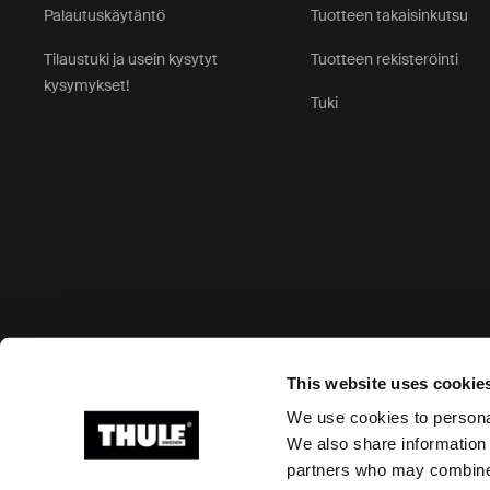
Palautuskäytäntö
Tuotteen takaisinkutsu
Tilaustuki ja usein kysytyt
Tuotteen rekisteröinti
kysymykset!
Tuki
Hyväksytyt maksutavat
This website uses cookie
We use cookies to personal
We also share information 
partners who may combine i
Ⓒ 2026 Thule Group Kaikki oikeudet pidätetään