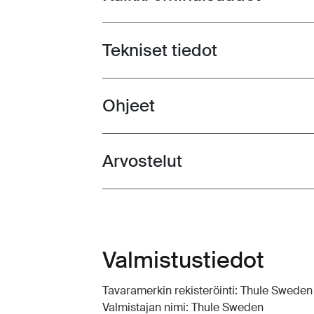
Tekniset tiedot
Toggle techspec
Ohjeet
Toggle guides and instructions
Arvostelut
Toggle overview
Valmistustiedot
Tavaramerkin rekisteröinti: Thule Swede
Valmistajan nimi: Thule Sweden