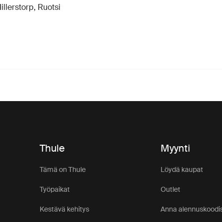
llerstorp, Ruotsi
Thule
Myynti
Tämä on Thule
Löydä kaupat
Työpaikat
Outlet
Kestävä kehitys
Anna alennuskoodis