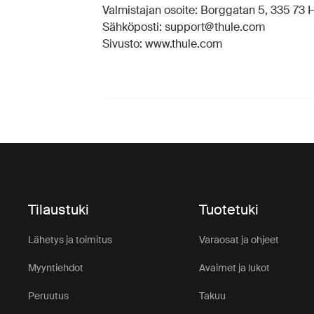
Valmistajan osoite: Borggatan 5, 335 73 Hi
Sähköposti: support@thule.com
Sivusto: www.thule.com
Tilaustuki
Tuotetuki
Lähetys ja toimitus
Varaosat ja ohjeet
Myyntiehdot
Avaimet ja lukot
Peruutus
Takuu