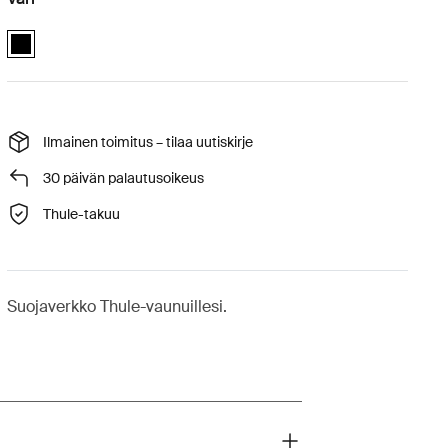
Thule Urban Glide mesh cover Musta (selected)
Ilmainen toimitus – tilaa uutiskirje
30 päivän palautusoikeus
Thule-takuu
Suojaverkko Thule-vaunuillesi.