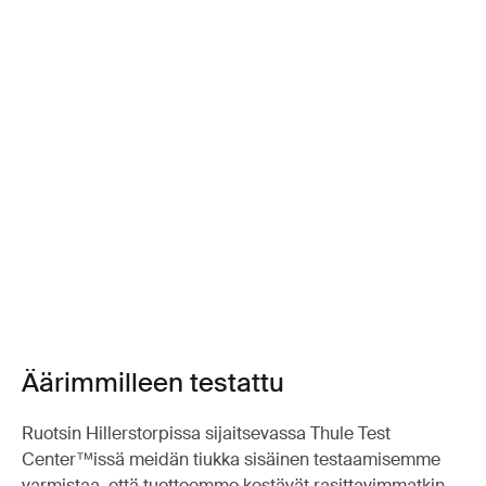
Äärimmilleen testattu
Ruotsin Hillerstorpissa sijaitsevassa Thule Test
Center™issä meidän tiukka sisäinen testaamisemme
varmistaa, että tuotteemme kestävät rasittavimmatkin