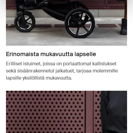
Erinomaista mukavuutta lapselle
Erilliset istuimet, joissa on portaattomat kallistukset
sekä sisäänrakennetut jalkatuet, tarjoaa molemmille
lapsille yksilöllistä mukavuutta.