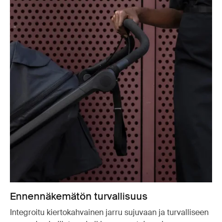
Ennennäkemätön turvallisuus
Integroitu kiertokahvainen jarru sujuvaan ja turvalliseen