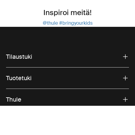
Inspiroi meitä!
@thule
#bringyourkids
Tilaustuki
Tuotetuki
Thule
Myynti