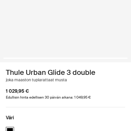
Thule Urban Glide 3 double
joka maaston tuplarattaat musta
1 029,95 €
Edullisin hinta edellisen 30 päivän aikana: 1 049,95 €
Väri
Thule Urban Glide 3 double Musta (selected)