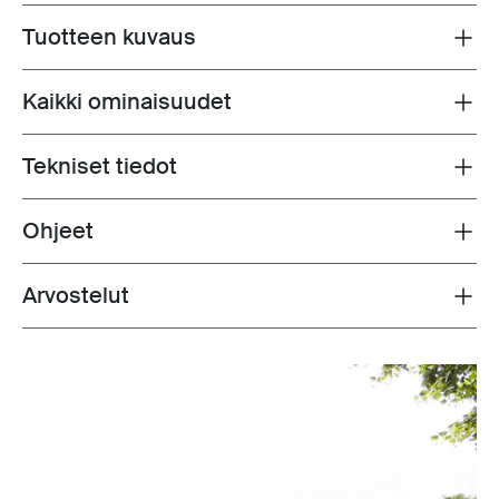
Tuotteen kuvaus
Toggle overview
Kaikki ominaisuudet
Toggle features
Tekniset tiedot
Toggle techspec
Ohjeet
Toggle guides and instructions
Arvostelut
Toggle overview