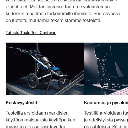
olosuhteet. Meidän lastenrattaamme valmistetaan
kuitenkin maailman tärkeimmille ihmisille. Seuraavassa
on lueteltu muutamia tekemistämme testeistä.
Tutustu Thule Test Centeriin
Kestävyystestit
Kaatumis- ja pysäköin
Testeillä arvioidaan markiisien
Testillä arvioidaan t
käyttöominaisuuksia käyttöpaikan
ja edellytyksiä pysyä 
maaston ollessa rasittava tai
olosuhteissa. Sillä t