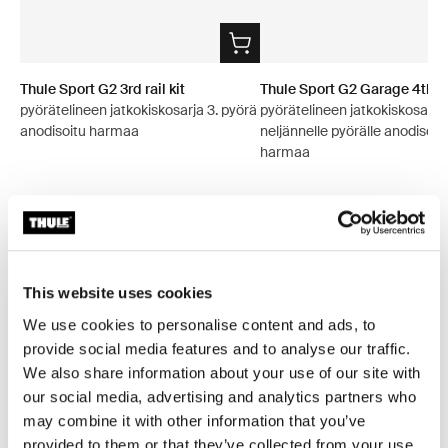
Thule Sport G2 3rd rail kit
Thule Sport G2 Garage 4th rai
pyörätelineen jatkokiskosarja 3. pyörä
pyörätelineen jatkokiskosarja
anodisoitu harmaa
neljännelle pyörälle anodisoit
harmaa
Kaikki ominaisuudet
Toggle features
This website uses cookies
We use cookies to personalise content and ads, to
Tekniset tiedot
Toggle techspec
provide social media features and to analyse our traffic.
We also share information about your use of our site with
our social media, advertising and analytics partners who
Ohjeet
Toggle guides and instructions
may combine it with other information that you’ve
provided to them or that they’ve collected from your use