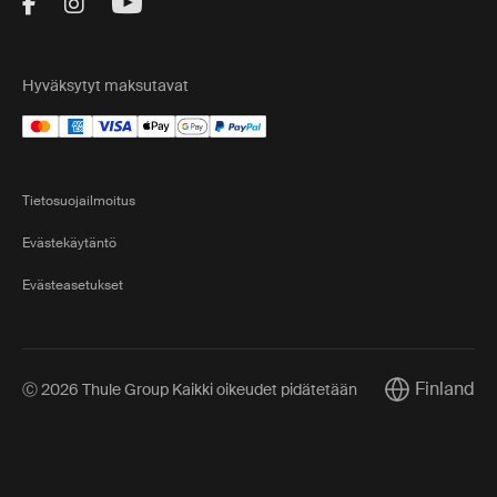
Visit Thule on Facebook (external link)
Visit Thule on Instagram (external link)
Visit Thule on Youtube (external lin
Hyväksytyt maksutavat
Tietosuojailmoitus
Evästekäytäntö
Evästeasetukset
Finland
Ⓒ 2026 Thule Group Kaikki oikeudet pidätetään
Current marke