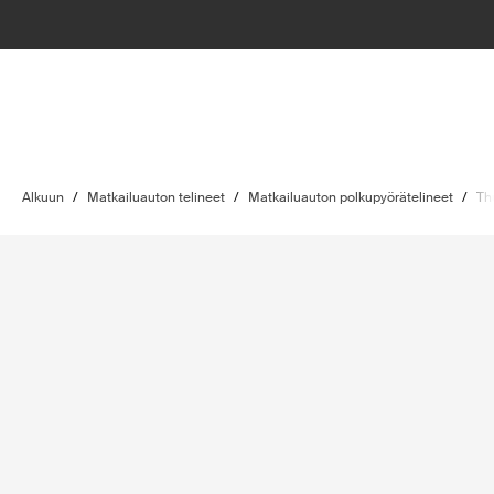
Alkuun
/
Matkailuauton telineet
/
Matkailuauton polkupyörätelineet
/
Th