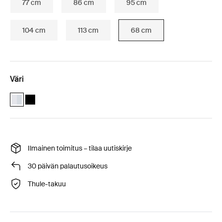
77 cm
86 cm
95 cm
104 cm
113 cm
68 cm
Väri
Thule WingBar Edge 68 Alumiini (selected)
Thule WingBar Edge 68 Musta
Ilmainen toimitus – tilaa uutiskirje
30 päivän palautusoikeus
Thule-takuu