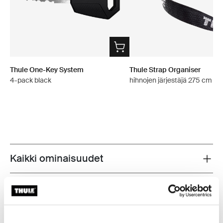
Thule One-Key System
Thule Strap Organiser
4-pack black
hihnojen järjestäjä 275 cm m
Kaikki ominaisuudet
Toggle features
Tekniset tiedot
Toggle techspec
Ohjeet
Toggle guides and instructions