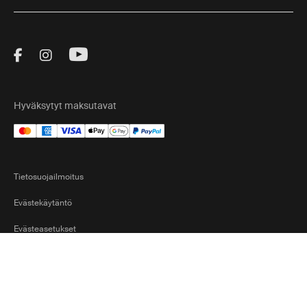
Visit Thule on Facebook (external link)
Visit Thule on Instagram (external link)
Visit Thule on Youtube (external lin
Hyväksytyt maksutavat
Tietosuojailmoitus
Evästekäytäntö
Evästeasetukset
Finland
Ⓒ 2026 Thule Group Kaikki oikeudet pidätetään
Current marke