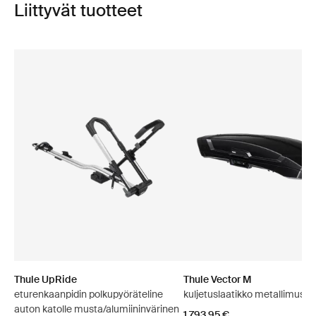
Liittyvät tuotteet
Thule UpRide
Thule Vector M
eturenkaanpidin polkupyöräteline
kuljetuslaatikko metallimusta
auton katolle musta/alumiininvärinen
1 793,95 €