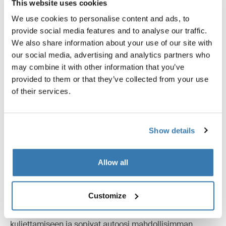
This website uses cookies
We use cookies to personalise content and ads, to
Arvostelut
Toggle overview
provide social media features and to analyse our traffic.
We also share information about your use of our site with
our social media, advertising and analytics partners who
may combine it with other information that you’ve
provided to them or that they’ve collected from your use
of their services.
Show details
Äärimmilleen testattu
Allow all
Ruotsin Hillerstorpissa sijaitsevassa Thule Test
Customize
Center™issä tuotteet testataan perinpohjaisesti.
Kattotelineemme ovat tarkoitettuja välineidesi
kuljettamiseen ja sopivat autoosi mahdollisimman