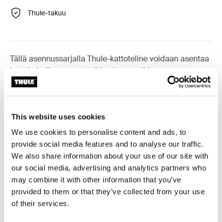
Thule-takuu
Tällä asennussarjalla Thule-kattoteline voidaan asentaa
kattokaiteilla varustettuihin ajoneuvoihin.
This website uses cookies
Kaikki ominaisuudet
Toggle features
We use cookies to personalise content and ads, to
provide social media features and to analyse our traffic.
We also share information about your use of our site with
Tekniset tiedot
Toggle techspec
our social media, advertising and analytics partners who
may combine it with other information that you’ve
Ohjeet
Toggle guides and instructions
provided to them or that they’ve collected from your use
of their services.
Arvostelut