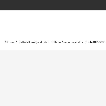
Alkuun
/
Kattotelineet ja alustat
/
Thule Asennussarjat
/
Thule Kit 18605