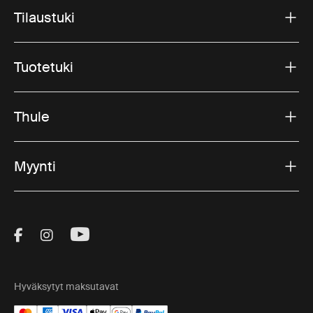
Tilaustuki
Tuotetuki
Thule
Myynti
Visit Thule on Facebook (external link)
Visit Thule on Instagram (external link)
Visit Thule on Youtube (external lin
Hyväksytyt maksutavat